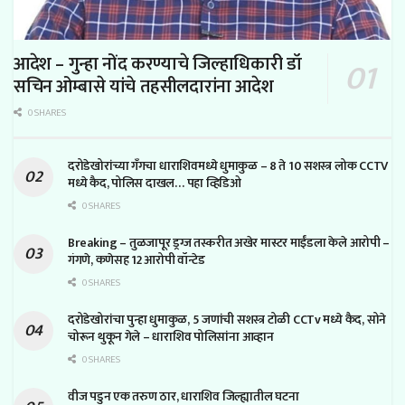
आदेश – गुन्हा नोंद करण्याचे जिल्हाधिकारी डॉ
सचिन ओम्बासे यांचे तहसीलदारांना आदेश
0 SHARES
दरोडेखोरांच्या गँगचा धाराशिवमध्ये धुमाकुळ – 8 ते 10 सशस्त्र लोक CCTV
मध्ये कैद, पोलिस दाखल… पहा व्हिडिओ
0 SHARES
Breaking – तुळजापूर ड्रग्ज तस्करीत अखेर मास्टर माईंडला केले आरोपी –
गंगणे, कणेसह 12 आरोपी वॉन्टेड
0 SHARES
दरोडेखोरांचा पुन्हा धुमाकुळ, 5 जणांची सशस्त्र टोळी CCTv मध्ये कैद, सोने
चोरून थुकून गेले – धाराशिव पोलिसांना आव्हान
0 SHARES
वीज पडुन एक तरुण ठार, धाराशिव जिल्ह्यातील घटना