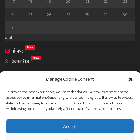
17
18
19
20
21
22
23
24
25
26
27
28
29
30
31
« Jul
New
ई-पेपर
New
वेब स्टोरीज
Manage Cookie Consent
To provide the best experiences, we use technologies like cookies to store and/or
access device information. Consenting to these technologies will allow us to process
आमच्या विषयी
data such as browsing behavior or unique IDs on this site. Not consenting or
संपर्क
withdrawing consent, may adversely affect certain features and functions.
Accept
ताज्या बातम्या
देश
महाराष्ट्र
राजकारण
प्रशासन