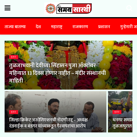
ताज्या बातम्या
देश
महाराष्ट्र
राजकारण
प्रशासन
गुन्हेगारी 
इतर
तुळजाभवानी देवीच्या सिंहासन पुजा ऑक्टोबर
महिन्यात 13 दिवस होणार नाहीत – मंदीर संस्थानची
माहिती
इतर
इतर
जिल्हा क्रिकेट असोसिएशनची नोंदणी रद्द – अध्यक्ष
धनगर समाजाचा 
दंडनाईक व बंडगर यांच्याकडून गैरवापराचा आरोप
तुळजापुरात हजा