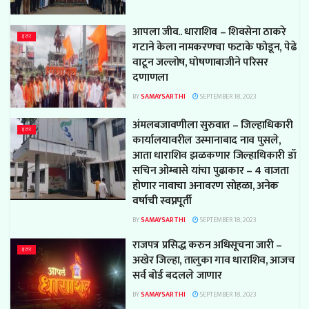
आपला जीव.. धाराशिव – शिवसेना ठाकरे
इतर
गटाने केला नामकरणचा फटाके फोडून, पेढे
वाटून जल्लोष, घोषणाबाजीने परिसर
दणाणला
BY
SAMAYSARTHI
SEPTEMBER 18, 2023
अंमलबजावणीला सुरुवात – जिल्हाधिकारी
इतर
कार्यालयावरील उस्मानाबाद नाव पुसले,
आता धाराशिव झळकणार जिल्हाधिकारी डॉ
सचिन ओम्बासे यांचा पुढाकार – 4 वाजता
होणार नावाचा अनावरण सोहळा, अनेक
वर्षाची स्वप्नपूर्ती
BY
SAMAYSARTHI
SEPTEMBER 18, 2023
राजपत्र प्रसिद्ध करुन अधिसूचना जारी –
इतर
अखेर जिल्हा, तालुका गाव धाराशिव, आजच
सर्व बोर्ड बदलले जाणार
BY
SAMAYSARTHI
SEPTEMBER 18, 2023