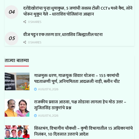
दरोडेखोरांचा पुन्हा धुमाकुळ, 5 जणांची सशस्त्र टोळी CCTv मध्ये कैद, सोने
चोरून थुकून गेले – धाराशिव पोलिसांना आव्हान
0 SHARES
वीज पडुन एक तरुण ठार, धाराशिव जिल्ह्यातील घटना
0 SHARES
ताज्या बातम्या
गाळमुक्त धरण, गाळयुक्त शिवार योजना – 155 कामांची
पडताळणी पूर्ण, अनियमितता आढळली नाही, क्लीन चीट
AUGUST 6, 2026
राजकीय प्रवास आठवा, पक्ष सोडावा लागला हेच मोठ उत्तर –
सुजितसिंह ठाकुरांचे प्रश्न
AUGUST 6, 2026
शिस्तभंग, विभागीय चौकशी – कृषी विभागातील 15 अधिकाऱ्यांचे
निलंबन, 10 दिवसात उत्तराचे आदेश