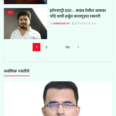
झोपडपट्टी दादा – कळंब येथील आकाश
इतर
चोंदे याची हर्सूल कारागृहात रवानगी
BY
SAMAYSARTHI
SEPTEMBER 18, 2023
1
2
…
122
सर्वाधिक पसंतीचे