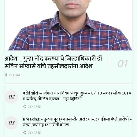
आदेश – गुन्हा नोंद करण्याचे जिल्हाधिकारी डॉ
सचिन ओम्बासे यांचे तहसीलदारांना आदेश
0 SHARES
दरोडेखोरांच्या गँगचा धाराशिवमध्ये धुमाकुळ – 8 ते 10 सशस्त्र लोक CCTV
मध्ये कैद, पोलिस दाखल… पहा व्हिडिओ
0 SHARES
Breaking – तुळजापूर ड्रग्ज तस्करीत अखेर मास्टर माईंडला केले आरोपी –
गंगणे, कणेसह 12 आरोपी वॉन्टेड
0 SHARES