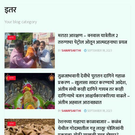
इतर
Your blog category
मराठा आरक्षण – वनवास यात्रेतील 2
इतर
तरुणाचा पेट्रोल ओतून आत्मदहनाचा प्रयत्न
BY
SAMAYSARTHI
SEPTEMBER 18, 2023
तुळजाभवानी देवीचे पुरातन दागिने गहाळ
इतर
प्रकरण – खुलासा सादर करण्याचे आदेश,
अंतीम संधी काही दागिने गायब तर काही
दागिन्याचे वजन आश्चर्यकारकरित्या वाढले –
अंतीम अहवाल आठवड्यात
BY
SAMAYSARTHI
SEPTEMBER 18, 2023
रेशनच्या गव्हाचा काळाबाजार – कळंब
इतर
येथील गोदामातील गहू लातूर पोलिसांनी