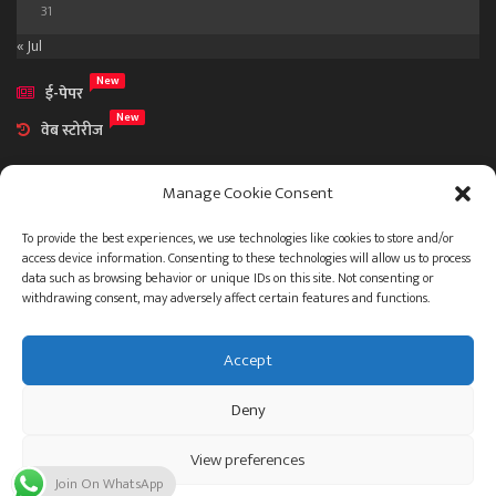
31
« Jul
New
ई-पेपर
New
वेब स्टोरीज
Manage Cookie Consent
To provide the best experiences, we use technologies like cookies to store and/or
access device information. Consenting to these technologies will allow us to process
आमच्या विषयी
data such as browsing behavior or unique IDs on this site. Not consenting or
संपर्क
withdrawing consent, may adversely affect certain features and functions.
Accept
ताज्या बातम्या
देश
महाराष्ट्र
राजकारण
प्रशासन
Deny
गुन्हेगारी जगत
इतर
जाहिरात
View preferences
© 2023 .
Join On WhatsApp