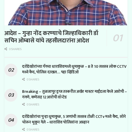
आदेश – गुन्हा नोंद करण्याचे जिल्हाधिकारी डॉ
सचिन ओम्बासे यांचे तहसीलदारांना आदेश
0 SHARES
दरोडेखोरांच्या गँगचा धाराशिवमध्ये धुमाकुळ – 8 ते 10 सशस्त्र लोक CCTV
मध्ये कैद, पोलिस दाखल… पहा व्हिडिओ
0 SHARES
Breaking – तुळजापूर ड्रग्ज तस्करीत अखेर मास्टर माईंडला केले आरोपी –
गंगणे, कणेसह 12 आरोपी वॉन्टेड
0 SHARES
दरोडेखोरांचा पुन्हा धुमाकुळ, 5 जणांची सशस्त्र टोळी CCTv मध्ये कैद, सोने
चोरून थुकून गेले – धाराशिव पोलिसांना आव्हान
0 SHARES