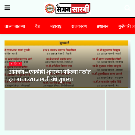
ताज्या बातम्या
देश
महाराष्ट्र
राजकारण
प्रशासन
गुन्हेगारी 
जाहिरात
आमंत्रण – एनव्हीपी शुगरच्या पहिल्या गळीत
हंगामाचा उद्या जागजी येथे शुभारंभ