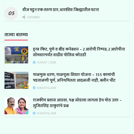
वीज पडुन एक तरुण ठार, धाराशिव जिल्ह्यातील घटना
0 SHARES
ताज्या बातम्या
ड्रग्ज रॅकेट, पुणे व बीड कनेक्शन – 2 आरोपी निष्पन्न, 2 आरोपीना
सोमवारपर्यंत वाढीव पोलिस कोठडी
AUGUST 7, 2026
गाळमुक्त धरण, गाळयुक्त शिवार योजना – 155 कामांची
पडताळणी पूर्ण, अनियमितता आढळली नाही, क्लीन चीट
AUGUST 6, 2026
राजकीय प्रवास आठवा, पक्ष सोडावा लागला हेच मोठ उत्तर –
सुजितसिंह ठाकुरांचे प्रश्न
AUGUST 6, 2026