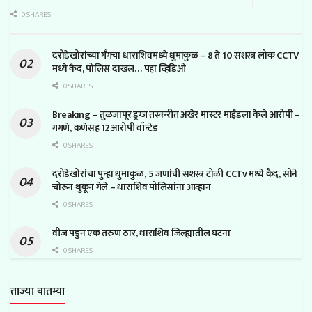
0 SHARES
दरोडेखोरांच्या गँगचा धाराशिवमध्ये धुमाकुळ – 8 ते 10 सशस्त्र लोक CCTV
मध्ये कैद, पोलिस दाखल… पहा व्हिडिओ
0 SHARES
Breaking – तुळजापूर ड्रग्ज तस्करीत अखेर मास्टर माईंडला केले आरोपी –
गंगणे, कणेसह 12 आरोपी वॉन्टेड
0 SHARES
दरोडेखोरांचा पुन्हा धुमाकुळ, 5 जणांची सशस्त्र टोळी CCTv मध्ये कैद, सोने
चोरून थुकून गेले – धाराशिव पोलिसांना आव्हान
0 SHARES
वीज पडुन एक तरुण ठार, धाराशिव जिल्ह्यातील घटना
0 SHARES
ताज्या बातम्या