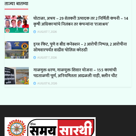
ताज्या बातम्या
घोटाळा, अभय – 29 शेतकरी उत्पादक तर 2 निर्मिती कंपनी – 14
कृषी अधिकाऱ्यांचे निलंबन तर कंपन्यांना ‘राजाश्रय’
AUGUST 7, 2026
ड्रग्ज रॅकेट, पुणे व बीड कनेक्शन – 2 आरोपी निष्पन्न, 2 आरोपीना
सोमवारपर्यंत वाढीव पोलिस कोठडी
AUGUST 7, 2026
गाळमुक्त धरण, गाळयुक्त शिवार योजना – 155 कामांची
पडताळणी पूर्ण, अनियमितता आढळली नाही, क्लीन चीट
AUGUST 6, 2026