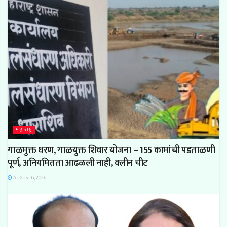
महाराष्ट्र
गाळमुक्त धरण, गाळयुक्त शिवार योजना – 155 कामांची पडताळणी
पूर्ण, अनियमितता आढळली नाही, क्लीन चीट
AUGUST 6, 2026