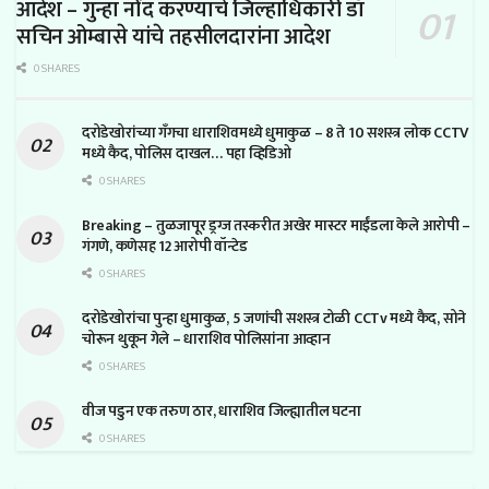
आदेश – गुन्हा नोंद करण्याचे जिल्हाधिकारी डॉ
सचिन ओम्बासे यांचे तहसीलदारांना आदेश
0 SHARES
दरोडेखोरांच्या गँगचा धाराशिवमध्ये धुमाकुळ – 8 ते 10 सशस्त्र लोक CCTV
मध्ये कैद, पोलिस दाखल… पहा व्हिडिओ
0 SHARES
Breaking – तुळजापूर ड्रग्ज तस्करीत अखेर मास्टर माईंडला केले आरोपी –
गंगणे, कणेसह 12 आरोपी वॉन्टेड
0 SHARES
दरोडेखोरांचा पुन्हा धुमाकुळ, 5 जणांची सशस्त्र टोळी CCTv मध्ये कैद, सोने
चोरून थुकून गेले – धाराशिव पोलिसांना आव्हान
0 SHARES
वीज पडुन एक तरुण ठार, धाराशिव जिल्ह्यातील घटना
0 SHARES