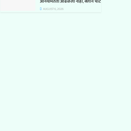
अनियमितता आढळली नाही, क्लीन चीट
AUGUST 6, 2026