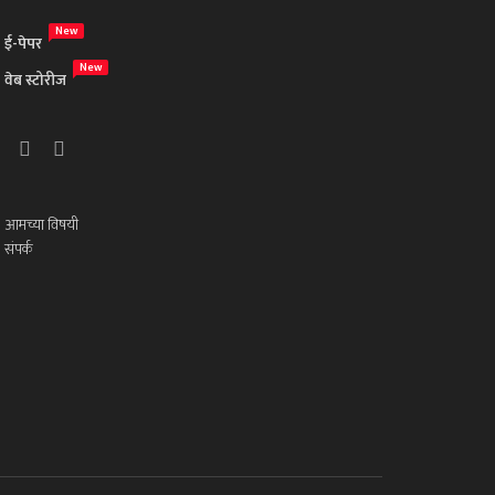
New
ई-पेपर
New
वेब स्टोरीज
आमच्या विषयी
संपर्क