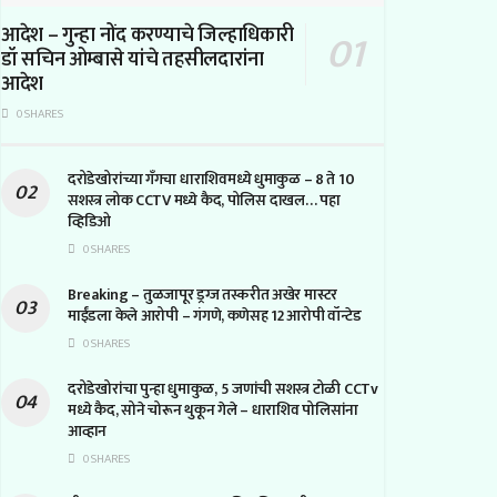
आदेश – गुन्हा नोंद करण्याचे जिल्हाधिकारी
डॉ सचिन ओम्बासे यांचे तहसीलदारांना
आदेश
0 SHARES
दरोडेखोरांच्या गँगचा धाराशिवमध्ये धुमाकुळ – 8 ते 10
सशस्त्र लोक CCTV मध्ये कैद, पोलिस दाखल… पहा
व्हिडिओ
0 SHARES
Breaking – तुळजापूर ड्रग्ज तस्करीत अखेर मास्टर
माईंडला केले आरोपी – गंगणे, कणेसह 12 आरोपी वॉन्टेड
0 SHARES
दरोडेखोरांचा पुन्हा धुमाकुळ, 5 जणांची सशस्त्र टोळी CCTv
मध्ये कैद, सोने चोरून थुकून गेले – धाराशिव पोलिसांना
आव्हान
0 SHARES