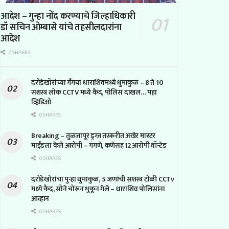
आदेश – गुन्हा नोंद करण्याचे जिल्हाधिकारी
डॉ सचिन ओम्बासे यांचे तहसीलदारांना
आदेश
0 SHARES
दरोडेखोरांच्या गँगचा धाराशिवमध्ये धुमाकुळ – 8 ते 10
सशस्त्र लोक CCTV मध्ये कैद, पोलिस दाखल… पहा
व्हिडिओ
0 SHARES
Breaking – तुळजापूर ड्रग्ज तस्करीत अखेर मास्टर
माईंडला केले आरोपी – गंगणे, कणेसह 12 आरोपी वॉन्टेड
0 SHARES
दरोडेखोरांचा पुन्हा धुमाकुळ, 5 जणांची सशस्त्र टोळी CCTv
मध्ये कैद, सोने चोरून थुकून गेले – धाराशिव पोलिसांना
आव्हान
0 SHARES