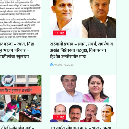
महाराष्ट्र
 पडदा – त्याग, निष्ठा
सरंजामी प्रभाव – त्याग, संघर्ष, समर्पण व
ून भाजप परिवार –
अखंड निष्ठेवरचा वटवृक्ष, विकासाचा
ा पाटीलांचा खुलासा
हिशोब जनतेसमोर मांडा
AUGUST 6, 2026
महाराष्ट्र
टीव्ही-मोबाईल बंद’ –
30 वर्षात योगदान काय – भाजप जुन्या