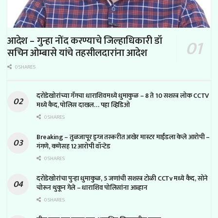
आदेश – गुन्हा नोंद करण्याचे जिल्हाधिकारी डॉ
सचिन ओम्बासे यांचे तहसीलदारांना आदेश
0 SHARES
दरोडेखोरांच्या गँगचा धाराशिवमध्ये धुमाकुळ – 8 ते 10 सशस्त्र लोक CCTV
मध्ये कैद, पोलिस दाखल… पहा व्हिडिओ
0 SHARES
Breaking – तुळजापूर ड्रग्ज तस्करीत अखेर मास्टर माईंडला केले आरोपी –
गंगणे, कणेसह 12 आरोपी वॉन्टेड
0 SHARES
दरोडेखोरांचा पुन्हा धुमाकुळ, 5 जणांची सशस्त्र टोळी CCTv मध्ये कैद, सोने
चोरून थुकून गेले – धाराशिव पोलिसांना आव्हान
0 SHARES