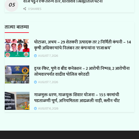
वीज पडुन एक तरुण ठार, धाराशिव जिल्ह्यातील घटना
0 SHARES
ताज्या बातम्या
घोटाळा, अभय – 29 शेतकरी उत्पादक तर 2 निर्मिती कंपनी – 14
कृषी अधिकाऱ्यांचे निलंबन तर कंपन्यांना ‘राजाश्रय’
AUGUST 7, 2026
ड्रग्ज रॅकेट, पुणे व बीड कनेक्शन – 2 आरोपी निष्पन्न, 2 आरोपीना
सोमवारपर्यंत वाढीव पोलिस कोठडी
AUGUST 7, 2026
गाळमुक्त धरण, गाळयुक्त शिवार योजना – 155 कामांची
पडताळणी पूर्ण, अनियमितता आढळली नाही, क्लीन चीट
AUGUST 6, 2026