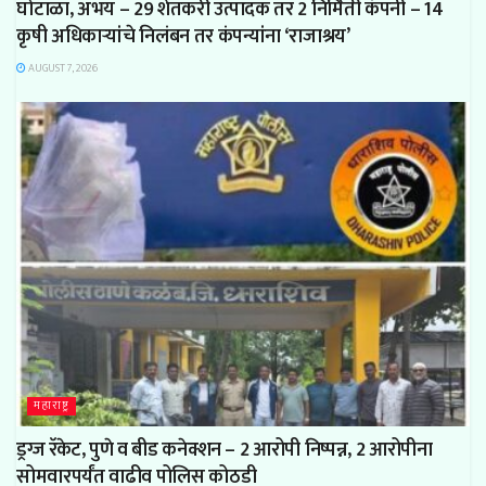
घोटाळा, अभय – 29 शेतकरी उत्पादक तर 2 निर्मिती कंपनी – 14
कृषी अधिकाऱ्यांचे निलंबन तर कंपन्यांना ‘राजाश्रय’
AUGUST 7, 2026
महाराष्ट्र
ड्रग्ज रॅकेट, पुणे व बीड कनेक्शन – 2 आरोपी निष्पन्न, 2 आरोपीना
सोमवारपर्यंत वाढीव पोलिस कोठडी