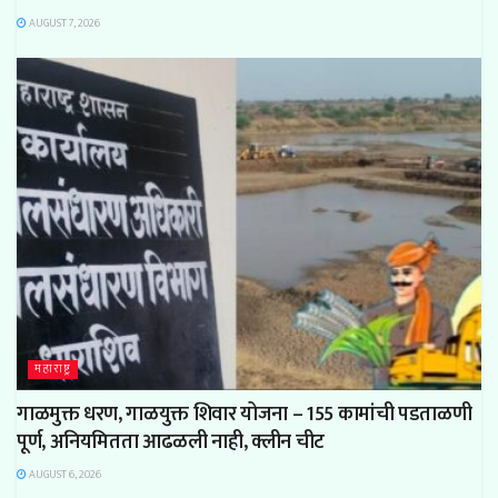
AUGUST 7, 2026
महाराष्ट्र
गाळमुक्त धरण, गाळयुक्त शिवार योजना – 155 कामांची पडताळणी
पूर्ण, अनियमितता आढळली नाही, क्लीन चीट
AUGUST 6, 2026