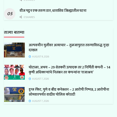
वीज पडुन एक तरुण ठार, धाराशिव जिल्ह्यातील घटना
0 SHARES
ताज्या बातम्या
अल्पवयीन मुलीवर अत्याचार – तुळजापुरात तरुणाविरुद्ध गुन्हा
दाखल
AUGUST 9, 2026
घोटाळा, अभय – 29 शेतकरी उत्पादक तर 2 निर्मिती कंपनी – 14
कृषी अधिकाऱ्यांचे निलंबन तर कंपन्यांना ‘राजाश्रय’
AUGUST 7, 2026
ड्रग्ज रॅकेट, पुणे व बीड कनेक्शन – 2 आरोपी निष्पन्न, 2 आरोपीना
सोमवारपर्यंत वाढीव पोलिस कोठडी
AUGUST 7, 2026