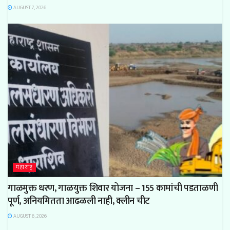
AUGUST 7, 2026
महाराष्ट्र
गाळमुक्त धरण, गाळयुक्त शिवार योजना – 155 कामांची पडताळणी
पूर्ण, अनियमितता आढळली नाही, क्लीन चीट
AUGUST 6, 2026