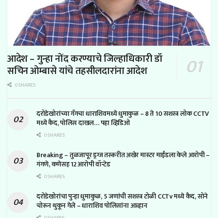
आदेश – गुन्हा नोंद करण्याचे जिल्हाधिकारी डॉ
सचिन ओम्बासे यांचे तहसीलदारांना आदेश
0 SHARES
दरोडेखोरांच्या गँगचा धाराशिवमध्ये धुमाकुळ – 8 ते 10 सशस्त्र लोक CCTV
मध्ये कैद, पोलिस दाखल… पहा व्हिडिओ
0 SHARES
Breaking – तुळजापूर ड्रग्ज तस्करीत अखेर मास्टर माईंडला केले आरोपी –
गंगणे, कणेसह 12 आरोपी वॉन्टेड
0 SHARES
दरोडेखोरांचा पुन्हा धुमाकुळ, 5 जणांची सशस्त्र टोळी CCTv मध्ये कैद, सोने
चोरून थुकून गेले – धाराशिव पोलिसांना आव्हान
0 SHARES