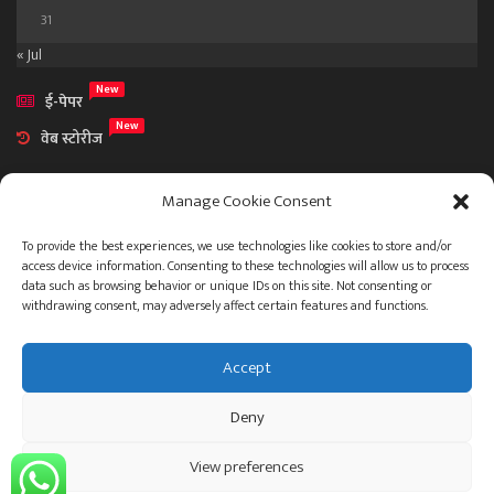
31
« Jul
New
ई-पेपर
New
वेब स्टोरीज
Manage Cookie Consent
To provide the best experiences, we use technologies like cookies to store and/or
access device information. Consenting to these technologies will allow us to process
आमच्या विषयी
data such as browsing behavior or unique IDs on this site. Not consenting or
संपर्क
withdrawing consent, may adversely affect certain features and functions.
Accept
ताज्या बातम्या
देश
महाराष्ट्र
राजकारण
प्रशासन
Deny
गुन्हेगारी जगत
इतर
जाहिरात
View preferences
© 2023 .