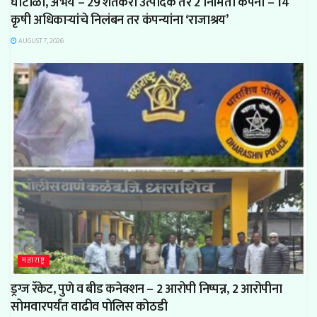
घोटाळा, अभय – 29 शेतकरी उत्पादक तर 2 निर्मिती कंपनी – 14
कृषी अधिकाऱ्यांचे निलंबन तर कंपन्यांना ‘राजाश्रय’
AUGUST 7, 2026
महाराष्ट्र
ड्रग्ज रॅकेट, पुणे व बीड कनेक्शन – 2 आरोपी निष्पन्न, 2 आरोपीना
सोमवारपर्यंत वाढीव पोलिस कोठडी