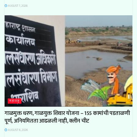
AUGUST 7, 2026
महाराष्ट्र
गाळमुक्त धरण, गाळयुक्त शिवार योजना – 155 कामांची पडताळणी
पूर्ण, अनियमितता आढळली नाही, क्लीन चीट
AUGUST 6, 2026