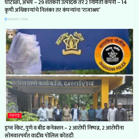
घोटाळा, अभय – 29 शेतकरी उत्पादक तर 2 निर्मिती कंपनी – 14
कृषी अधिकाऱ्यांचे निलंबन तर कंपन्यांना ‘राजाश्रय’
AUGUST 7, 2026
महाराष्ट्र
ड्रग्ज रॅकेट, पुणे व बीड कनेक्शन – 2 आरोपी निष्पन्न, 2 आरोपीना
सोमवारपर्यंत वाढीव पोलिस कोठडी