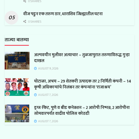
0 SHARES
वीज पडुन एक तरुण ठार, धाराशिव जिल्ह्यातील घटना
0 SHARES
ताज्या बातम्या
अल्पवयीन मुलीवर अत्याचार – तुळजापुरात तरुणाविरुद्ध गुन्हा
दाखल
AUGUST 9, 2026
घोटाळा, अभय – 29 शेतकरी उत्पादक तर 2 निर्मिती कंपनी – 14
कृषी अधिकाऱ्यांचे निलंबन तर कंपन्यांना ‘राजाश्रय’
AUGUST 7, 2026
ड्रग्ज रॅकेट, पुणे व बीड कनेक्शन – 2 आरोपी निष्पन्न, 2 आरोपीना
सोमवारपर्यंत वाढीव पोलिस कोठडी
AUGUST 7, 2026