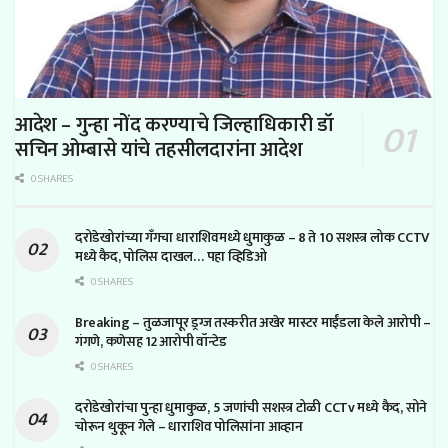
आदेश – गुन्हा नोंद करण्याचे जिल्हाधिकारी डॉ
सचिन ओम्बासे यांचे तहसीलदारांना आदेश
0 SHARES
दरोडेखोरांच्या गँगचा धाराशिवमध्ये धुमाकुळ – 8 ते 10 सशस्त्र लोक CCTV
मध्ये कैद, पोलिस दाखल… पहा व्हिडिओ
0 SHARES
Breaking – तुळजापूर ड्रग्ज तस्करीत अखेर मास्टर माईंडला केले आरोपी –
गंगणे, कणेसह 12 आरोपी वॉन्टेड
0 SHARES
दरोडेखोरांचा पुन्हा धुमाकुळ, 5 जणांची सशस्त्र टोळी CCTv मध्ये कैद, सोने
चोरून थुकून गेले – धाराशिव पोलिसांना आव्हान