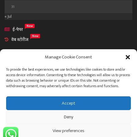
31
« Jul
New
ई-पेपर
New
वेब स्टोरीज
Manage Cookie Consent
To provide the best experiences, we use technologies like cookies to store and/or
access device information. Consenting to these technologies will allow us to process
आमच्या विषयी
data such as browsing behavior or unique IDs on this site. Not consenting or
संपर्क
withdrawing consent, may adversely affect certain features and functions.
Accept
ताज्या बातम्या
देश
महाराष्ट्र
राजकारण
प्रशासन
Deny
गुन्हेगारी जगत
इतर
जाहिरात
View preferences
© 2023 .