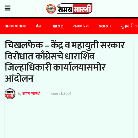
ताज्या बातम्या
देश
महाराष्ट्र
राजकारण
प्रशासन
गुन्हेगारी 
चिखलफेक – केंद्र व महायुती सरकार
विरोधात काँग्रेसचे धाराशिव
जिल्हाधिकारी कार्यालयासमोर
आंदोलन
by
समय सारथी
June 21, 2024