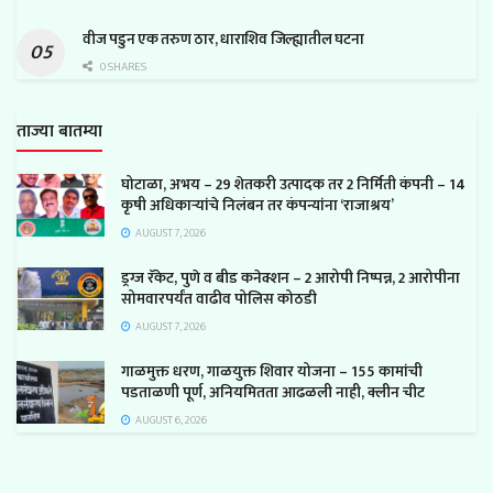
वीज पडुन एक तरुण ठार, धाराशिव जिल्ह्यातील घटना
0 SHARES
ताज्या बातम्या
घोटाळा, अभय – 29 शेतकरी उत्पादक तर 2 निर्मिती कंपनी – 14
कृषी अधिकाऱ्यांचे निलंबन तर कंपन्यांना ‘राजाश्रय’
AUGUST 7, 2026
ड्रग्ज रॅकेट, पुणे व बीड कनेक्शन – 2 आरोपी निष्पन्न, 2 आरोपीना
सोमवारपर्यंत वाढीव पोलिस कोठडी
AUGUST 7, 2026
गाळमुक्त धरण, गाळयुक्त शिवार योजना – 155 कामांची
पडताळणी पूर्ण, अनियमितता आढळली नाही, क्लीन चीट
AUGUST 6, 2026