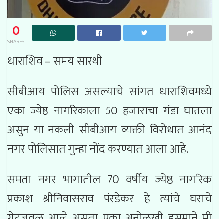
0
SHARES
धाराशिव – समय सारथी
सीबीआय पोलिस असल्याचे सांगत धाराशिवमध्ये
एका ज्येष्ठ नागरिकाला 50 हजाराचा गंडा घातला
असुन या नकली सीबीआय व्यक्ती विरोधात आनंद
नगर पोलिसात गुन्हा नोंद करण्यात आला आहे.
समता नगर भागातील 70 वर्षीय ज्येष्ठ नागरिक
प्रकाश श्रीनिवासराव पंरडेकर हे त्यांचे घराचे
गेटजवळ आले असता एका अनोळखी इसमाने मी