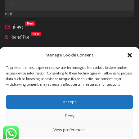
31
« Jul
New
ई-पेपर
New
वेब स्टोरीज
Manage Cookie Consent
To provide the best experiences, we use technologies like cookies to store and/or
access device information. Consenting to these technologies will allow us to process
आमच्या विषयी
data such as browsing behavior or unique IDs on this site. Not consenting or
संपर्क
withdrawing consent, may adversely affect certain features and functions.
Accept
ताज्या बातम्या
देश
महाराष्ट्र
राजकारण
प्रशासन
Deny
गुन्हेगारी जगत
इतर
जाहिरात
View preferences
© 2023 .