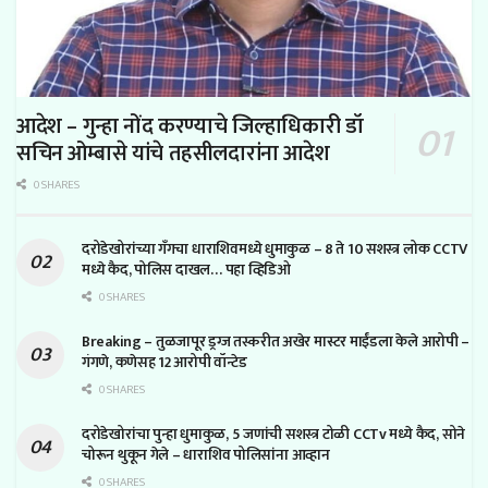
आदेश – गुन्हा नोंद करण्याचे जिल्हाधिकारी डॉ
सचिन ओम्बासे यांचे तहसीलदारांना आदेश
0 SHARES
दरोडेखोरांच्या गँगचा धाराशिवमध्ये धुमाकुळ – 8 ते 10 सशस्त्र लोक CCTV
मध्ये कैद, पोलिस दाखल… पहा व्हिडिओ
0 SHARES
Breaking – तुळजापूर ड्रग्ज तस्करीत अखेर मास्टर माईंडला केले आरोपी –
गंगणे, कणेसह 12 आरोपी वॉन्टेड
0 SHARES
दरोडेखोरांचा पुन्हा धुमाकुळ, 5 जणांची सशस्त्र टोळी CCTv मध्ये कैद, सोने
चोरून थुकून गेले – धाराशिव पोलिसांना आव्हान
0 SHARES