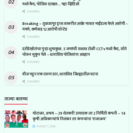
मध्ये कैद, पोलिस दाखल… पहा व्हिडिओ
0 SHARES
Breaking – तुळजापूर ड्रग्ज तस्करीत अखेर मास्टर माईंडला केले आरोपी –
गंगणे, कणेसह 12 आरोपी वॉन्टेड
0 SHARES
दरोडेखोरांचा पुन्हा धुमाकुळ, 5 जणांची सशस्त्र टोळी CCTv मध्ये कैद, सोने
चोरून थुकून गेले – धाराशिव पोलिसांना आव्हान
0 SHARES
वीज पडुन एक तरुण ठार, धाराशिव जिल्ह्यातील घटना
0 SHARES
ताज्या बातम्या
घोटाळा, अभय – 29 शेतकरी उत्पादक तर 2 निर्मिती कंपनी – 14
कृषी अधिकाऱ्यांचे निलंबन तर कंपन्यांना ‘राजाश्रय’
AUGUST 7, 2026