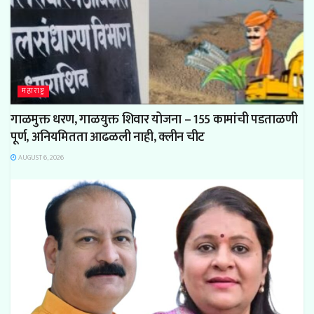
महाराष्ट्र
गाळमुक्त धरण, गाळयुक्त शिवार योजना – 155 कामांची पडताळणी
पूर्ण, अनियमितता आढळली नाही, क्लीन चीट
AUGUST 6, 2026