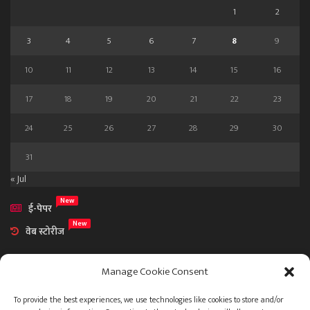
1
2
3
4
5
6
7
8
9
10
11
12
13
14
15
16
17
18
19
20
21
22
23
24
25
26
27
28
29
30
31
« Jul
New
ई-पेपर
New
वेब स्टोरीज
Manage Cookie Consent
To provide the best experiences, we use technologies like cookies to store and/or