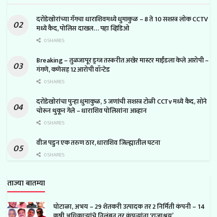
दरोडेखोरांच्या गँगचा धाराशिवमध्ये धुमाकुळ – 8 ते 10 सशस्त्र लोक CCTV
मध्ये कैद, पोलिस दाखल… पहा व्हिडिओ
0 SHARES
Breaking – तुळजापूर ड्रग्ज तस्करीत अखेर मास्टर माईंडला केले आरोपी –
गंगणे, कणेसह 12 आरोपी वॉन्टेड
0 SHARES
दरोडेखोरांचा पुन्हा धुमाकुळ, 5 जणांची सशस्त्र टोळी CCTv मध्ये कैद, सोने
चोरून थुकून गेले – धाराशिव पोलिसांना आव्हान
0 SHARES
वीज पडुन एक तरुण ठार, धाराशिव जिल्ह्यातील घटना
0 SHARES
ताज्या बातम्या
घोटाळा, अभय – 29 शेतकरी उत्पादक तर 2 निर्मिती कंपनी – 14
कृषी अधिकाऱ्यांचे निलंबन तर कंपन्यांना ‘राजाश्रय’