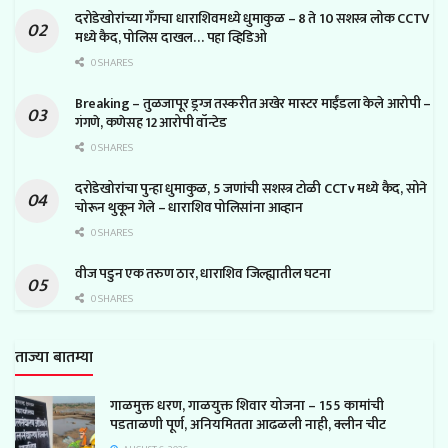
दरोडेखोरांच्या गँगचा धाराशिवमध्ये धुमाकुळ – 8 ते 10 सशस्त्र लोक CCTV
मध्ये कैद, पोलिस दाखल… पहा व्हिडिओ
0 SHARES
Breaking – तुळजापूर ड्रग्ज तस्करीत अखेर मास्टर माईंडला केले आरोपी –
गंगणे, कणेसह 12 आरोपी वॉन्टेड
0 SHARES
दरोडेखोरांचा पुन्हा धुमाकुळ, 5 जणांची सशस्त्र टोळी CCTv मध्ये कैद, सोने
चोरून थुकून गेले – धाराशिव पोलिसांना आव्हान
0 SHARES
वीज पडुन एक तरुण ठार, धाराशिव जिल्ह्यातील घटना
0 SHARES
ताज्या बातम्या
गाळमुक्त धरण, गाळयुक्त शिवार योजना – 155 कामांची
पडताळणी पूर्ण, अनियमितता आढळली नाही, क्लीन चीट