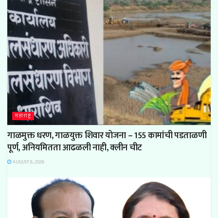
महाराष्ट्र
गाळमुक्त धरण, गाळयुक्त शिवार योजना – 155 कामांची पडताळणी
पूर्ण, अनियमितता आढळली नाही, क्लीन चीट
AUGUST 6, 2026