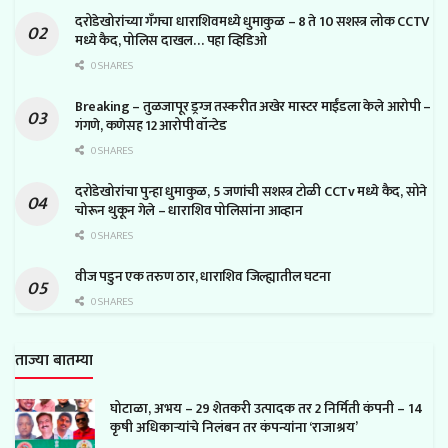
दरोडेखोरांच्या गँगचा धाराशिवमध्ये धुमाकुळ – 8 ते 10 सशस्त्र लोक CCTV
मध्ये कैद, पोलिस दाखल… पहा व्हिडिओ
0 SHARES
Breaking – तुळजापूर ड्रग्ज तस्करीत अखेर मास्टर माईंडला केले आरोपी –
गंगणे, कणेसह 12 आरोपी वॉन्टेड
0 SHARES
दरोडेखोरांचा पुन्हा धुमाकुळ, 5 जणांची सशस्त्र टोळी CCTv मध्ये कैद, सोने
चोरून थुकून गेले – धाराशिव पोलिसांना आव्हान
0 SHARES
वीज पडुन एक तरुण ठार, धाराशिव जिल्ह्यातील घटना
0 SHARES
ताज्या बातम्या
घोटाळा, अभय – 29 शेतकरी उत्पादक तर 2 निर्मिती कंपनी – 14
कृषी अधिकाऱ्यांचे निलंबन तर कंपन्यांना ‘राजाश्रय’