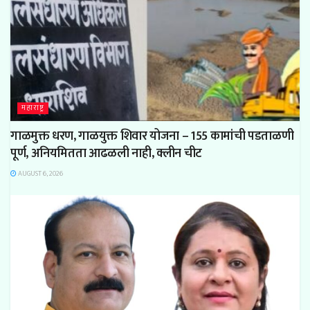
महाराष्ट्र
गाळमुक्त धरण, गाळयुक्त शिवार योजना – 155 कामांची पडताळणी
पूर्ण, अनियमितता आढळली नाही, क्लीन चीट
AUGUST 6, 2026