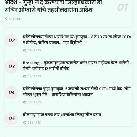
आदेश – गुन्हा नोंद करण्याचे जिल्हाधिकारी डॉ
सचिन ओम्बासे यांचे तहसीलदारांना आदेश
0 SHARES
दरोडेखोरांच्या गँगचा धाराशिवमध्ये धुमाकुळ – 8 ते 10 सशस्त्र लोक CCTV
मध्ये कैद, पोलिस दाखल… पहा व्हिडिओ
0 SHARES
Breaking – तुळजापूर ड्रग्ज तस्करीत अखेर मास्टर माईंडला केले आरोपी –
गंगणे, कणेसह 12 आरोपी वॉन्टेड
0 SHARES
दरोडेखोरांचा पुन्हा धुमाकुळ, 5 जणांची सशस्त्र टोळी CCTv मध्ये कैद, सोने
चोरून थुकून गेले – धाराशिव पोलिसांना आव्हान
0 SHARES
वीज पडुन एक तरुण ठार, धाराशिव जिल्ह्यातील घटना
0 SHARES