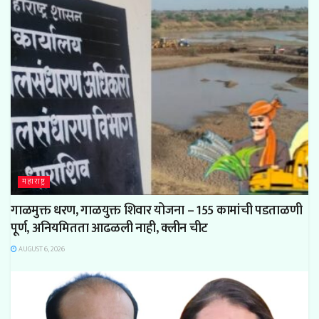
महाराष्ट्र
गाळमुक्त धरण, गाळयुक्त शिवार योजना – 155 कामांची पडताळणी
पूर्ण, अनियमितता आढळली नाही, क्लीन चीट
AUGUST 6, 2026