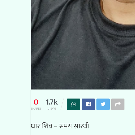
0
1.7k
SHARES
VIEWS
धाराशिव – समय सारथी