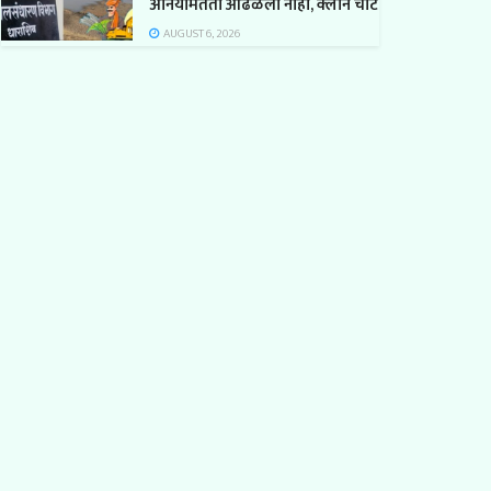
अनियमितता आढळली नाही, क्लीन चीट
AUGUST 6, 2026