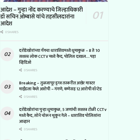
आदेश – गुन्हा नोंद करण्याचे जिल्हाधिकारी
डॉ सचिन ओम्बासे यांचे तहसीलदारांना
आदेश
0 SHARES
दरोडेखोरांच्या गँगचा धाराशिवमध्ये धुमाकुळ – 8 ते 10
सशस्त्र लोक CCTV मध्ये कैद, पोलिस दाखल… पहा
व्हिडिओ
0 SHARES
Breaking – तुळजापूर ड्रग्ज तस्करीत अखेर मास्टर
माईंडला केले आरोपी – गंगणे, कणेसह 12 आरोपी वॉन्टेड
0 SHARES
दरोडेखोरांचा पुन्हा धुमाकुळ, 5 जणांची सशस्त्र टोळी CCTv
मध्ये कैद, सोने चोरून थुकून गेले – धाराशिव पोलिसांना
आव्हान
0 SHARES