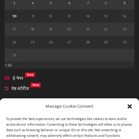
3
4
5
6
7
8
9
10
11
12
13
14
15
16
17
18
19
20
21
22
23
24
25
26
27
28
29
30
31
« Jul
New
ई-पेपर
New
वेब स्टोरीज
Manage Cookie Consent
To provide the best experiences, we use technologies like cookies to store and/or
access device information. Consenting to these technologies will allow us to process
आमच्या विषयी
data such as browsing behavior or unique IDs on this site. Not consenting or
संपर्क
withdrawing consent, may adversely affect certain features and functions.