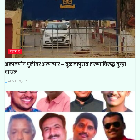
महाराष्ट्र
अल्पवयीन मुलीवर अत्याचार – तुळजापुरात तरुणाविरुद्ध गुन्हा
दाखल
AUGUST 9, 2026