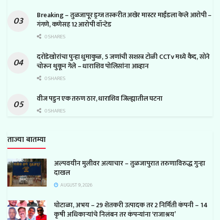
Breaking – तुळजापूर ड्रग्ज तस्करीत अखेर मास्टर माईंडला केले आरोपी –
गंगणे, कणेसह 12 आरोपी वॉन्टेड
0 SHARES
दरोडेखोरांचा पुन्हा धुमाकुळ, 5 जणांची सशस्त्र टोळी CCTv मध्ये कैद, सोने
चोरून थुकून गेले – धाराशिव पोलिसांना आव्हान
0 SHARES
वीज पडुन एक तरुण ठार, धाराशिव जिल्ह्यातील घटना
0 SHARES
ताज्या बातम्या
अल्पवयीन मुलीवर अत्याचार – तुळजापुरात तरुणाविरुद्ध गुन्हा
दाखल
AUGUST 9, 2026
घोटाळा, अभय – 29 शेतकरी उत्पादक तर 2 निर्मिती कंपनी – 14
कृषी अधिकाऱ्यांचे निलंबन तर कंपन्यांना ‘राजाश्रय’