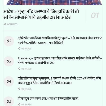
आदेश – गुन्हा नोंद करण्याचे जिल्हाधिकारी डॉ
सचिन ओम्बासे यांचे तहसीलदारांना आदेश
0 SHARES
दरोडेखोरांच्या गँगचा धाराशिवमध्ये धुमाकुळ – 8 ते 10 सशस्त्र लोक CCTV
मध्ये कैद, पोलिस दाखल… पहा व्हिडिओ
0 SHARES
Breaking – तुळजापूर ड्रग्ज तस्करीत अखेर मास्टर माईंडला केले आरोपी –
गंगणे, कणेसह 12 आरोपी वॉन्टेड
0 SHARES
दरोडेखोरांचा पुन्हा धुमाकुळ, 5 जणांची सशस्त्र टोळी CCTv मध्ये कैद, सोने
चोरून थुकून गेले – धाराशिव पोलिसांना आव्हान
0 SHARES
वीज पडुन एक तरुण ठार, धाराशिव जिल्ह्यातील घटना
0 SHARES