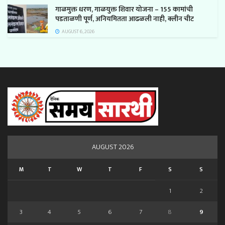
गाळमुक्त धरण, गाळयुक्त शिवार योजना – 155 कामांची
पडताळणी पूर्ण, अनियमितता आढळली नाही, क्लीन चीट
AUGUST 6, 2026
AUGUST 2026
M
T
W
T
F
S
S
1
2
3
4
5
6
7
8
9