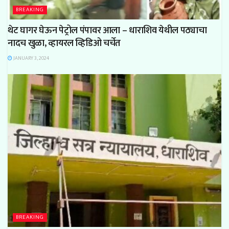
BREAKING
थेट घागर घेऊन पेट्रोल पंपावर आला – धाराशिव येथील पठ्याचा
नादच खुळा, व्हायरल व्हिडिओ चर्चेत
JANUARY 3, 2024
BREAKING