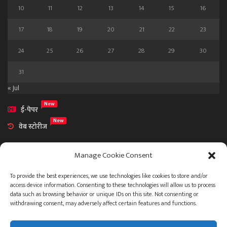
10
11
12
13
14
15
16
17
18
19
20
21
22
23
24
25
26
27
28
29
30
31
« Jul
New
ई-पेपर
New
वेब स्टोरीज
Manage Cookie Consent
To provide the best experiences, we use technologies like cookies to store and/or
access device information. Consenting to these technologies will allow us to process
आमच्या विषयी
data such as browsing behavior or unique IDs on this site. Not consenting or
संपर्क
withdrawing consent, may adversely affect certain features and functions.