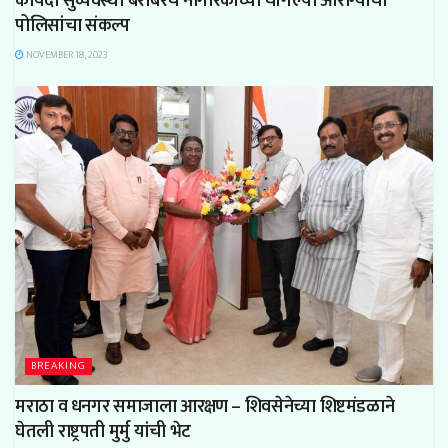
कायदा सुव्यवस्था बरोबरच नागरिकांच्या चांगल्या आरोग्याचा
पोलिसांचा संकल्प
NOVEMBER 18, 2023
BREAKING
मराठा
व धनगर
समाजा
ला
आरक्षण
– शिवसेनेच्या शिष्टमंडळाने
घेतली राष्ट्रपती
मुर्मु यांची
भेट