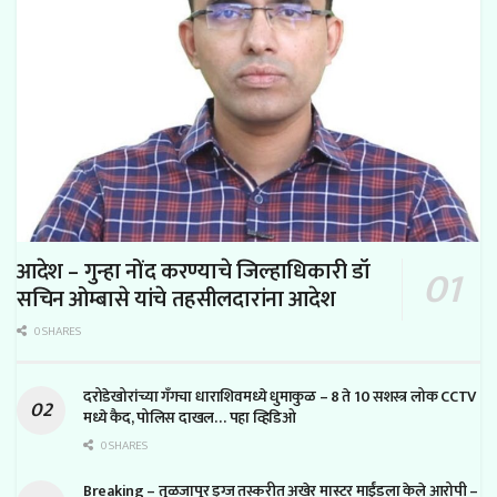
आदेश – गुन्हा नोंद करण्याचे जिल्हाधिकारी डॉ
सचिन ओम्बासे यांचे तहसीलदारांना आदेश
0 SHARES
दरोडेखोरांच्या गँगचा धाराशिवमध्ये धुमाकुळ – 8 ते 10 सशस्त्र लोक CCTV
मध्ये कैद, पोलिस दाखल… पहा व्हिडिओ
0 SHARES
Breaking – तुळजापूर ड्रग्ज तस्करीत अखेर मास्टर माईंडला केले आरोपी –