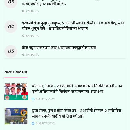
गंगणे, कणेसह 12 आरोपी वॉन्टेड
0 SHARES
दरोडेखोरांचा पुन्हा धुमाकुळ, 5 जणांची सशस्त्र टोळी CCTv मध्ये कैद, सोने
चोरून थुकून गेले – धाराशिव पोलिसांना आव्हान
0 SHARES
वीज पडुन एक तरुण ठार, धाराशिव जिल्ह्यातील घटना
0 SHARES
ताज्या बातम्या
घोटाळा, अभय – 29 शेतकरी उत्पादक तर 2 निर्मिती कंपनी – 14
कृषी अधिकाऱ्यांचे निलंबन तर कंपन्यांना ‘राजाश्रय’
AUGUST 7, 2026
ड्रग्ज रॅकेट, पुणे व बीड कनेक्शन – 2 आरोपी निष्पन्न, 2 आरोपीना
सोमवारपर्यंत वाढीव पोलिस कोठडी
AUGUST 7, 2026