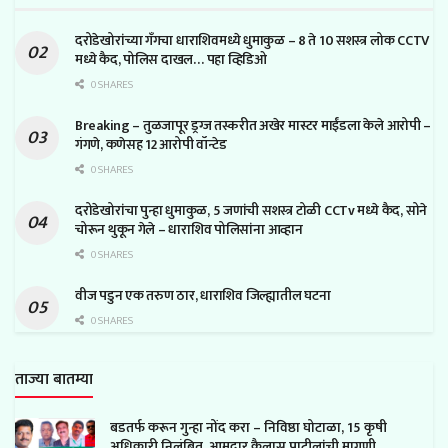
दरोडेखोरांच्या गँगचा धाराशिवमध्ये धुमाकुळ – 8 ते 10 सशस्त्र लोक CCTV
मध्ये कैद, पोलिस दाखल… पहा व्हिडिओ
0 SHARES
Breaking – तुळजापूर ड्रग्ज तस्करीत अखेर मास्टर माईंडला केले आरोपी –
गंगणे, कणेसह 12 आरोपी वॉन्टेड
0 SHARES
दरोडेखोरांचा पुन्हा धुमाकुळ, 5 जणांची सशस्त्र टोळी CCTv मध्ये कैद, सोने
चोरून थुकून गेले – धाराशिव पोलिसांना आव्हान
0 SHARES
वीज पडुन एक तरुण ठार, धाराशिव जिल्ह्यातील घटना
0 SHARES
ताज्या बातम्या
बडतर्फ करून गुन्हा नोंद करा – निविष्ठा घोटाळा, 15 कृषी
अधिकारी निलंबित, आमदार कैलास पाटीलांची मागणी