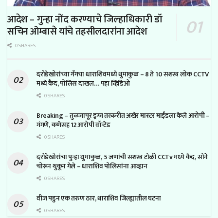
आदेश – गुन्हा नोंद करण्याचे जिल्हाधिकारी डॉ
सचिन ओम्बासे यांचे तहसीलदारांना आदेश
0 SHARES
दरोडेखोरांच्या गँगचा धाराशिवमध्ये धुमाकुळ – 8 ते 10 सशस्त्र लोक CCTV
मध्ये कैद, पोलिस दाखल… पहा व्हिडिओ
0 SHARES
Breaking – तुळजापूर ड्रग्ज तस्करीत अखेर मास्टर माईंडला केले आरोपी –
गंगणे, कणेसह 12 आरोपी वॉन्टेड
0 SHARES
दरोडेखोरांचा पुन्हा धुमाकुळ, 5 जणांची सशस्त्र टोळी CCTv मध्ये कैद, सोने
चोरून थुकून गेले – धाराशिव पोलिसांना आव्हान
0 SHARES
वीज पडुन एक तरुण ठार, धाराशिव जिल्ह्यातील घटना
0 SHARES