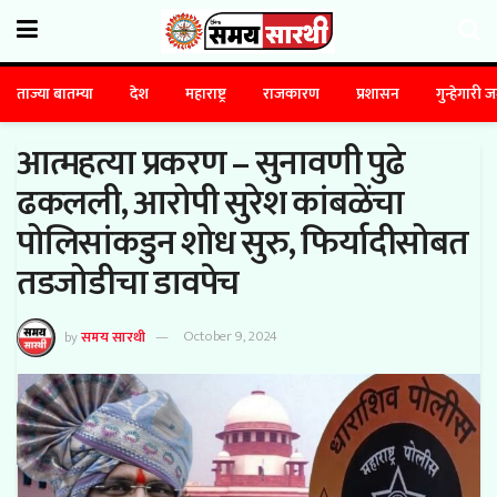
ताज्या बातम्या
देश
महाराष्ट्र
राजकारण
प्रशासन
गुन्हेगारी 
आत्महत्या प्रकरण – सुनावणी पुढे
ढकलली, आरोपी सुरेश कांबळेंचा
पोलिसांकडुन शोध सुरु, फिर्यादीसोबत
तडजोडीचा डावपेच
by
समय सारथी
October 9, 2024