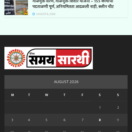
गाळमुक्त धरण, गाळयुक्त शिवार योजना – 155 कामांची
पडताळणी पूर्ण, अनियमितता आढळली नाही, क्लीन चीट
AUGUST 6, 2026
AUGUST 2026
M
T
W
T
F
S
S
1
2
3
4
5
6
7
8
9