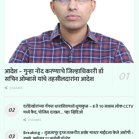
आदेश – गुन्हा नोंद करण्याचे जिल्हाधिकारी डॉ
सचिन ओम्बासे यांचे तहसीलदारांना आदेश
0 SHARES
दरोडेखोरांच्या गँगचा धाराशिवमध्ये धुमाकुळ – 8 ते 10 सशस्त्र लोक CCTV
मध्ये कैद, पोलिस दाखल… पहा व्हिडिओ
0 SHARES
Breaking – तुळजापूर ड्रग्ज तस्करीत अखेर मास्टर माईंडला केले आरोपी –
गंगणे, कणेसह 12 आरोपी वॉन्टेड