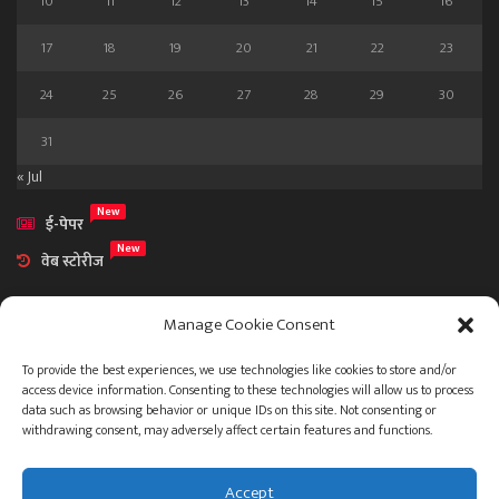
10
11
12
13
14
15
16
17
18
19
20
21
22
23
24
25
26
27
28
29
30
31
« Jul
New
ई-पेपर
New
वेब स्टोरीज
Manage Cookie Consent
To provide the best experiences, we use technologies like cookies to store and/or
access device information. Consenting to these technologies will allow us to process
आमच्या विषयी
data such as browsing behavior or unique IDs on this site. Not consenting or
संपर्क
withdrawing consent, may adversely affect certain features and functions.
Accept