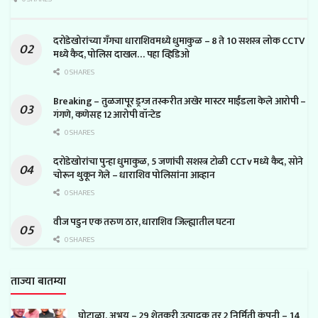
दरोडेखोरांच्या गँगचा धाराशिवमध्ये धुमाकुळ – 8 ते 10 सशस्त्र लोक CCTV
मध्ये कैद, पोलिस दाखल… पहा व्हिडिओ
0 SHARES
Breaking – तुळजापूर ड्रग्ज तस्करीत अखेर मास्टर माईंडला केले आरोपी –
गंगणे, कणेसह 12 आरोपी वॉन्टेड
0 SHARES
दरोडेखोरांचा पुन्हा धुमाकुळ, 5 जणांची सशस्त्र टोळी CCTv मध्ये कैद, सोने
चोरून थुकून गेले – धाराशिव पोलिसांना आव्हान
0 SHARES
वीज पडुन एक तरुण ठार, धाराशिव जिल्ह्यातील घटना
0 SHARES
ताज्या बातम्या
घोटाळा, अभय – 29 शेतकरी उत्पादक तर 2 निर्मिती कंपनी – 14