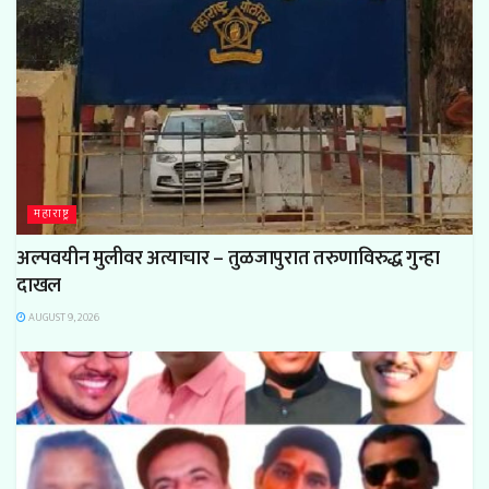
महाराष्ट्र
अल्पवयीन मुलीवर अत्याचार – तुळजापुरात तरुणाविरुद्ध गुन्हा
दाखल
AUGUST 9, 2026