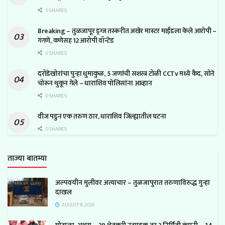
0 SHARES
Breaking – तुळजापूर ड्रग्ज तस्करीत अखेर मास्टर माईंडला केले आरोपी –
गंगणे, कणेसह 12 आरोपी वॉन्टेड
0 SHARES
दरोडेखोरांचा पुन्हा धुमाकुळ, 5 जणांची सशस्त्र टोळी CCTv मध्ये कैद, सोने
चोरून थुकून गेले – धाराशिव पोलिसांना आव्हान
0 SHARES
वीज पडुन एक तरुण ठार, धाराशिव जिल्ह्यातील घटना
0 SHARES
ताज्या बातम्या
अल्पवयीन मुलीवर अत्याचार – तुळजापुरात तरुणाविरुद्ध गुन्हा
दाखल
AUGUST 9, 2026