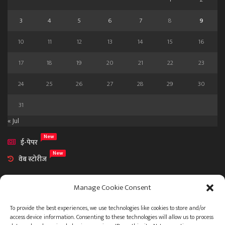
3
4
5
6
7
8
9
10
11
12
13
14
15
16
17
18
19
20
21
22
23
24
25
26
27
28
29
30
31
« Jul
New
ई-पेपर
New
वेब स्टोरीज
Manage Cookie Consent
To provide the best experiences, we use technologies like cookies to store and/or
access device information. Consenting to these technologies will allow us to process
आमच्या विषयी