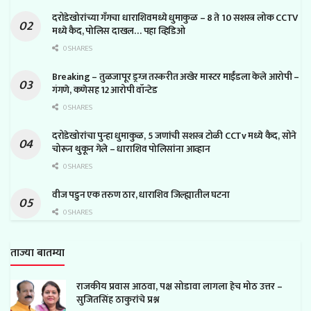
दरोडेखोरांच्या गँगचा धाराशिवमध्ये धुमाकुळ – 8 ते 10 सशस्त्र लोक CCTV
मध्ये कैद, पोलिस दाखल… पहा व्हिडिओ
0 SHARES
Breaking – तुळजापूर ड्रग्ज तस्करीत अखेर मास्टर माईंडला केले आरोपी –
गंगणे, कणेसह 12 आरोपी वॉन्टेड
0 SHARES
दरोडेखोरांचा पुन्हा धुमाकुळ, 5 जणांची सशस्त्र टोळी CCTv मध्ये कैद, सोने
चोरून थुकून गेले – धाराशिव पोलिसांना आव्हान
0 SHARES
वीज पडुन एक तरुण ठार, धाराशिव जिल्ह्यातील घटना
0 SHARES
ताज्या बातम्या
राजकीय प्रवास आठवा, पक्ष सोडावा लागला हेच मोठ उत्तर –
सुजितसिंह ठाकुरांचे प्रश्न