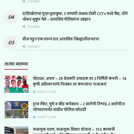
0 SHARES
दरोडेखोरांचा पुन्हा धुमाकुळ, 5 जणांची सशस्त्र टोळी CCTv मध्ये कैद, सोने
चोरून थुकून गेले – धाराशिव पोलिसांना आव्हान
0 SHARES
वीज पडुन एक तरुण ठार, धाराशिव जिल्ह्यातील घटना
0 SHARES
ताज्या बातम्या
घोटाळा, अभय – 29 शेतकरी उत्पादक तर 2 निर्मिती कंपनी – 14
कृषी अधिकाऱ्यांचे निलंबन तर कंपन्यांना ‘राजाश्रय’
AUGUST 7, 2026
ड्रग्ज रॅकेट, पुणे व बीड कनेक्शन – 2 आरोपी निष्पन्न, 2 आरोपीना
सोमवारपर्यंत वाढीव पोलिस कोठडी
AUGUST 7, 2026
गाळमुक्त धरण, गाळयुक्त शिवार योजना – 155 कामांची