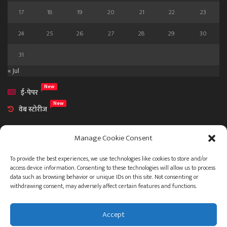
17
18
19
20
21
22
23
24
25
26
27
28
29
30
31
« Jul
New
ई-पेपर
New
वेब स्टोरीज
Manage Cookie Consent
To provide the best experiences, we use technologies like cookies to store and/or
access device information. Consenting to these technologies will allow us to process
आमच्या विषयी
data such as browsing behavior or unique IDs on this site. Not consenting or
संपर्क
withdrawing consent, may adversely affect certain features and functions.
Accept