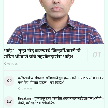
आदेश – गुन्हा नोंद करण्याचे जिल्हाधिकारी डॉ
सचिन ओम्बासे यांचे तहसीलदारांना आदेश
0 SHARES
दरोडेखोरांच्या गँगचा धाराशिवमध्ये धुमाकुळ – 8 ते 10 सशस्त्र लोक CCTV
मध्ये कैद, पोलिस दाखल… पहा व्हिडिओ
0 SHARES
Breaking – तुळजापूर ड्रग्ज तस्करीत अखेर मास्टर माईंडला केले आरोपी –
गंगणे, कणेसह 12 आरोपी वॉन्टेड