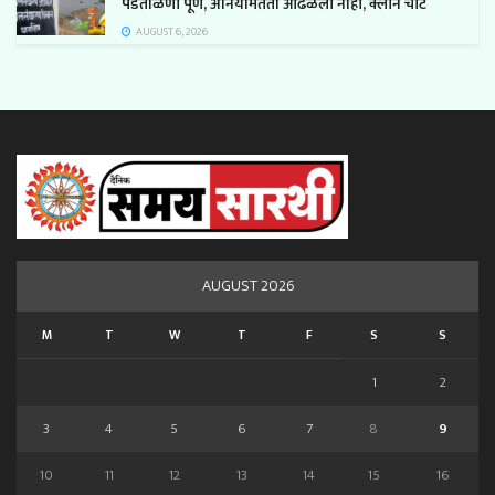
पडताळणी पूर्ण, अनियमितता आढळली नाही, क्लीन चीट
AUGUST 6, 2026
AUGUST 2026
M
T
W
T
F
S
S
1
2
3
4
5
6
7
8
9
10
11
12
13
14
15
16