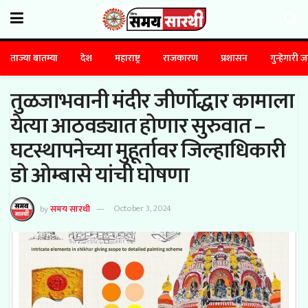
ताज्या बातम्या
देश
महाराष्ट्र
राजकारण
प्रशासन
गुन्हेगारी 
तुळजाभवानी मंदीर जीर्णोद्धार कामाला
येत्या आठवड्यात होणार सुरुवात –
घटस्थापनेच्या मुहूर्तावर जिल्हाधिकारी
डो ओम्बासे यांची घोषणा
by
समय सारथी
October 3, 2024