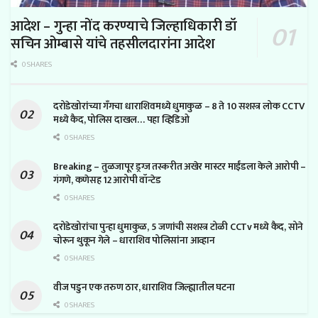
आदेश – गुन्हा नोंद करण्याचे जिल्हाधिकारी डॉ
सचिन ओम्बासे यांचे तहसीलदारांना आदेश
0 SHARES
दरोडेखोरांच्या गँगचा धाराशिवमध्ये धुमाकुळ – 8 ते 10 सशस्त्र लोक CCTV
मध्ये कैद, पोलिस दाखल… पहा व्हिडिओ
0 SHARES
Breaking – तुळजापूर ड्रग्ज तस्करीत अखेर मास्टर माईंडला केले आरोपी –
गंगणे, कणेसह 12 आरोपी वॉन्टेड
0 SHARES
दरोडेखोरांचा पुन्हा धुमाकुळ, 5 जणांची सशस्त्र टोळी CCTv मध्ये कैद, सोने
चोरून थुकून गेले – धाराशिव पोलिसांना आव्हान
0 SHARES
वीज पडुन एक तरुण ठार, धाराशिव जिल्ह्यातील घटना
0 SHARES