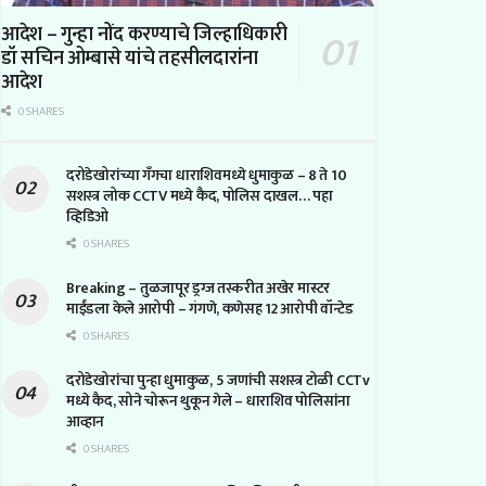
आदेश – गुन्हा नोंद करण्याचे जिल्हाधिकारी
डॉ सचिन ओम्बासे यांचे तहसीलदारांना
आदेश
0 SHARES
दरोडेखोरांच्या गँगचा धाराशिवमध्ये धुमाकुळ – 8 ते 10
सशस्त्र लोक CCTV मध्ये कैद, पोलिस दाखल… पहा
व्हिडिओ
0 SHARES
Breaking – तुळजापूर ड्रग्ज तस्करीत अखेर मास्टर
माईंडला केले आरोपी – गंगणे, कणेसह 12 आरोपी वॉन्टेड
0 SHARES
दरोडेखोरांचा पुन्हा धुमाकुळ, 5 जणांची सशस्त्र टोळी CCTv
मध्ये कैद, सोने चोरून थुकून गेले – धाराशिव पोलिसांना
आव्हान
0 SHARES