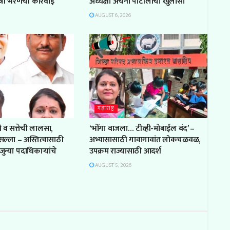
त्री भरणेंची कारवाई
अध्यक्षा अर्चना पाटीलांचा खुलासा
AUGUST 6, 2026
महाराष्ट्र
 व सत्तेची लालसा,
‘भोंगा वाजला… टीव्ही-मोबाईल बंद’ –
सल्ला – अस्तित्वासाठी
अभ्यासासाठी गावागावांत लोकचळवळ,
जुन्या पदाधिकाऱ्यांचे
उपक्रम राज्यासाठी आदर्श
AUGUST 5, 2026