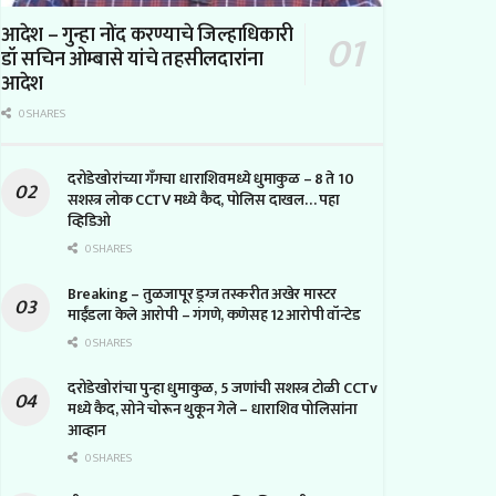
आदेश – गुन्हा नोंद करण्याचे जिल्हाधिकारी
डॉ सचिन ओम्बासे यांचे तहसीलदारांना
आदेश
0 SHARES
दरोडेखोरांच्या गँगचा धाराशिवमध्ये धुमाकुळ – 8 ते 10
सशस्त्र लोक CCTV मध्ये कैद, पोलिस दाखल… पहा
व्हिडिओ
0 SHARES
Breaking – तुळजापूर ड्रग्ज तस्करीत अखेर मास्टर
माईंडला केले आरोपी – गंगणे, कणेसह 12 आरोपी वॉन्टेड
0 SHARES
दरोडेखोरांचा पुन्हा धुमाकुळ, 5 जणांची सशस्त्र टोळी CCTv
मध्ये कैद, सोने चोरून थुकून गेले – धाराशिव पोलिसांना
आव्हान
0 SHARES