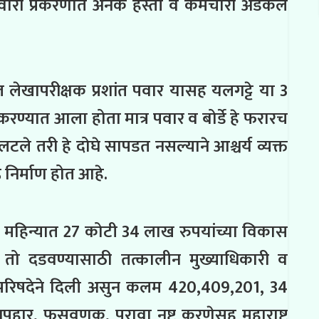
ंठेवारी प्रकरणात अनेक हस्ती व कर्मचारी अडकले
त लेखापरीक्षक प्रशांत पवार यासह यलगट्टे या 3
करण्यात आला होता मात्र पवार व बोर्डे हे फरारच
लटले तरी हे दोघे सापडत नसल्याने आश्चर्य व्यक्त
ह निर्माण होत आहे.
8 महिन्यात
2
7 कोटी 34 लाख
रुपयांच्या विकास
तो दडवण्यासाठी तत्कालीन मुख्याधिकारी व
र परिषदेने दिली असुन कलम 420,409,201, 34
अपहार, फसवणूक, पुरावा नष्ट करणेसह महाराष्ट्र