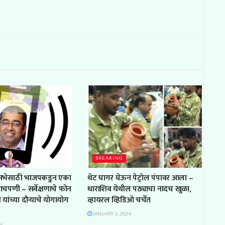
BREAKING
सभेसाठी भाजपकडुन एका
थेट घागर घेऊन पेट्रोल पंपावर आला –
ाचपणी – सर्वेक्षणाचे फोन
धाराशिव येथील पठ्याचा नादच खुळा,
 यांच्या दौऱ्याचे योगायोग
व्हायरल व्हिडिओ चर्चेत
JANUARY 3, 2024