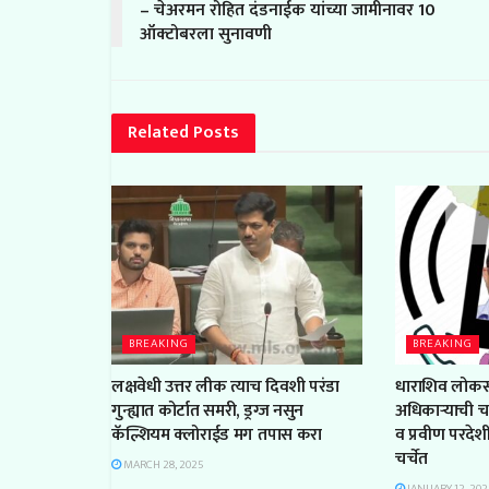
– चेअरमन रोहित दंडनाईक यांच्या जामीनावर 10
ऑक्टोबरला सुनावणी
Related
Posts
BREAKING
BREAKING
लक्षवेधी उत्तर लीक त्याच दिवशी परंडा
धाराशिव लोक
गुन्ह्यात कोर्टात समरी, ड्रग्ज नसुन
अधिकाऱ्याची च
कॅल्शियम क्लोराईड मग तपास करा
व प्रवीण परदेशी
चर्चेत
MARCH 28, 2025