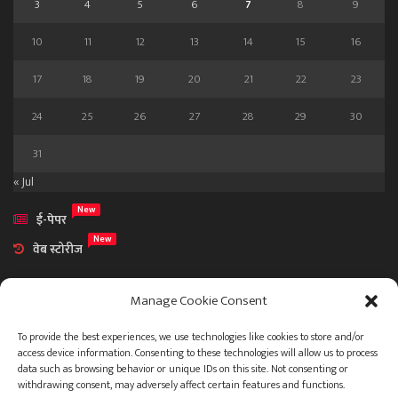
3
4
5
6
7
8
9
10
11
12
13
14
15
16
17
18
19
20
21
22
23
24
25
26
27
28
29
30
31
« Jul
New
ई-पेपर
New
वेब स्टोरीज
Manage Cookie Consent
To provide the best experiences, we use technologies like cookies to store and/or
access device information. Consenting to these technologies will allow us to process
आमच्या विषयी
data such as browsing behavior or unique IDs on this site. Not consenting or
संपर्क
withdrawing consent, may adversely affect certain features and functions.