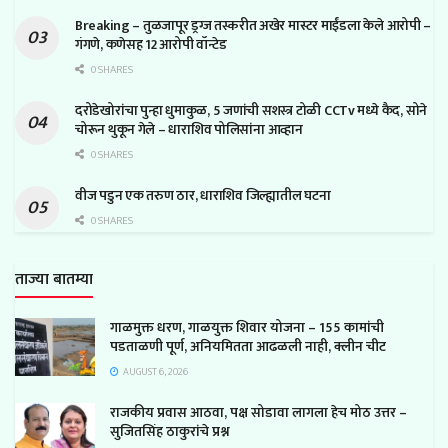
Breaking – तुळजापूर ड्रग्ज तस्करीत अखेर मास्टर माईंडला केले आरोपी –
गंगणे, कणेसह 12 आरोपी वॉन्टेड
0 SHARES
दरोडेखोरांचा पुन्हा धुमाकुळ, 5 जणांची सशस्त्र टोळी CCTv मध्ये कैद, सोने
चोरून थुकून गेले – धाराशिव पोलिसांना आव्हान
0 SHARES
वीज पडुन एक तरुण ठार, धाराशिव जिल्ह्यातील घटना
0 SHARES
ताज्या बातम्या
गाळमुक्त धरण, गाळयुक्त शिवार योजना – 155 कामांची
पडताळणी पूर्ण, अनियमितता आढळली नाही, क्लीन चीट
AUGUST 6, 2026
राजकीय प्रवास आठवा, पक्ष सोडावा लागला हेच मोठ उत्तर –
सुजितसिंह ठाकुरांचे प्रश्न