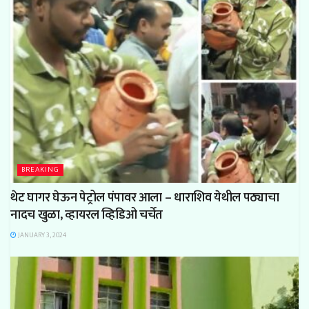
BREAKING
थेट घागर घेऊन पेट्रोल पंपावर आला – धाराशिव येथील पठ्याचा
नादच खुळा, व्हायरल व्हिडिओ चर्चेत
JANUARY 3, 2024