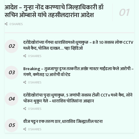
आदेश – गुन्हा नोंद करण्याचे जिल्हाधिकारी डॉ
सचिन ओम्बासे यांचे तहसीलदारांना आदेश
0 SHARES
दरोडेखोरांच्या गँगचा धाराशिवमध्ये धुमाकुळ – 8 ते 10 सशस्त्र लोक CCTV
मध्ये कैद, पोलिस दाखल… पहा व्हिडिओ
0 SHARES
Breaking – तुळजापूर ड्रग्ज तस्करीत अखेर मास्टर माईंडला केले आरोपी –
गंगणे, कणेसह 12 आरोपी वॉन्टेड
0 SHARES
दरोडेखोरांचा पुन्हा धुमाकुळ, 5 जणांची सशस्त्र टोळी CCTv मध्ये कैद, सोने
चोरून थुकून गेले – धाराशिव पोलिसांना आव्हान
0 SHARES
वीज पडुन एक तरुण ठार, धाराशिव जिल्ह्यातील घटना
0 SHARES