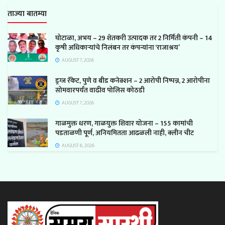
ताज्या बातम्या
घोटाळा, अभय – 29 शेतकरी उत्पादक तर 2 निर्मिती कंपनी – 14
कृषी अधिकाऱ्यांचे निलंबन तर कंपन्यांना ‘राजाश्रय’
AUGUST 7, 2026
ड्रग्ज रॅकेट, पुणे व बीड कनेक्शन – 2 आरोपी निष्पन्न, 2 आरोपीना
सोमवारपर्यंत वाढीव पोलिस कोठडी
AUGUST 7, 2026
गाळमुक्त धरण, गाळयुक्त शिवार योजना – 155 कामांची
पडताळणी पूर्ण, अनियमितता आढळली नाही, क्लीन चीट
AUGUST 6, 2026