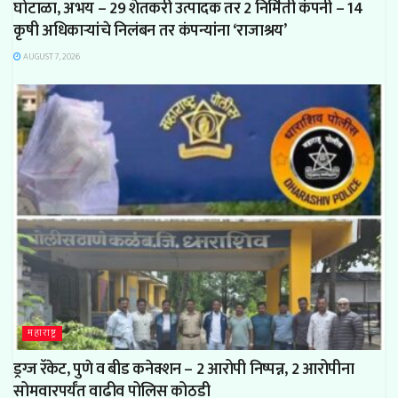
घोटाळा, अभय – 29 शेतकरी उत्पादक तर 2 निर्मिती कंपनी – 14
कृषी अधिकाऱ्यांचे निलंबन तर कंपन्यांना ‘राजाश्रय’
AUGUST 7, 2026
महाराष्ट्र
ड्रग्ज रॅकेट, पुणे व बीड कनेक्शन – 2 आरोपी निष्पन्न, 2 आरोपीना
सोमवारपर्यंत वाढीव पोलिस कोठडी