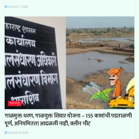
AUGUST 7, 2026
महाराष्ट्र
गाळमुक्त धरण, गाळयुक्त शिवार योजना – 155 कामांची पडताळणी
पूर्ण, अनियमितता आढळली नाही, क्लीन चीट
AUGUST 6, 2026