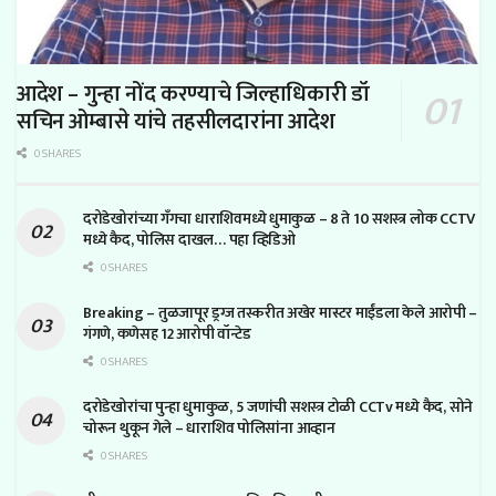
आदेश – गुन्हा नोंद करण्याचे जिल्हाधिकारी डॉ
सचिन ओम्बासे यांचे तहसीलदारांना आदेश
0 SHARES
दरोडेखोरांच्या गँगचा धाराशिवमध्ये धुमाकुळ – 8 ते 10 सशस्त्र लोक CCTV
मध्ये कैद, पोलिस दाखल… पहा व्हिडिओ
0 SHARES
Breaking – तुळजापूर ड्रग्ज तस्करीत अखेर मास्टर माईंडला केले आरोपी –
गंगणे, कणेसह 12 आरोपी वॉन्टेड
0 SHARES
दरोडेखोरांचा पुन्हा धुमाकुळ, 5 जणांची सशस्त्र टोळी CCTv मध्ये कैद, सोने
चोरून थुकून गेले – धाराशिव पोलिसांना आव्हान
0 SHARES