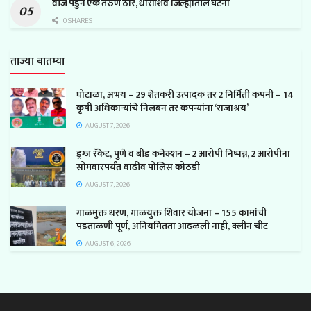
वीज पडुन एक तरुण ठार, धाराशिव जिल्ह्यातील घटना
0 SHARES
ताज्या बातम्या
घोटाळा, अभय – 29 शेतकरी उत्पादक तर 2 निर्मिती कंपनी – 14
कृषी अधिकाऱ्यांचे निलंबन तर कंपन्यांना ‘राजाश्रय’
AUGUST 7, 2026
ड्रग्ज रॅकेट, पुणे व बीड कनेक्शन – 2 आरोपी निष्पन्न, 2 आरोपीना
सोमवारपर्यंत वाढीव पोलिस कोठडी
AUGUST 7, 2026
गाळमुक्त धरण, गाळयुक्त शिवार योजना – 155 कामांची
पडताळणी पूर्ण, अनियमितता आढळली नाही, क्लीन चीट
AUGUST 6, 2026