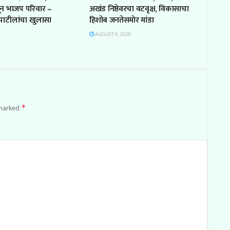
ून भाजप परिवार –
अखंड निष्ठेवरचा वटवृक्ष, विकासाचा
ा पाटीलांचा खुलासा
हिशोब जनतेसमोर मांडा
AUGUST 6, 2026
 marked
*