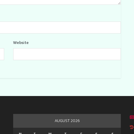
Website
AUGUST 2026
M
T
W
T
F
S
S