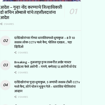
आदेश – गुन्हा नोंद करण्याचे जिल्हाधिकारी
डॉ सचिन ओम्बासे यांचे तहसीलदारांना
आदेश
0 SHARES
दरोडेखोरांच्या गँगचा धाराशिवमध्ये धुमाकुळ – 8 ते 10
सशस्त्र लोक CCTV मध्ये कैद, पोलिस दाखल… पहा
व्हिडिओ
0 SHARES
Breaking – तुळजापूर ड्रग्ज तस्करीत अखेर मास्टर
माईंडला केले आरोपी – गंगणे, कणेसह 12 आरोपी वॉन्टेड
0 SHARES
दरोडेखोरांचा पुन्हा धुमाकुळ, 5 जणांची सशस्त्र टोळी CCTv
मध्ये कैद, सोने चोरून थुकून गेले – धाराशिव पोलिसांना
आव्हान
0 SHARES