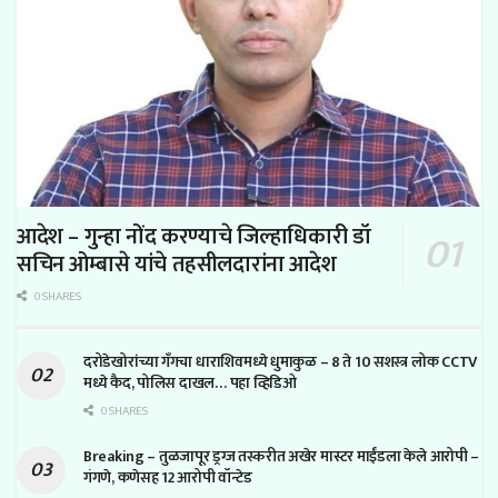
आदेश – गुन्हा नोंद करण्याचे जिल्हाधिकारी डॉ
सचिन ओम्बासे यांचे तहसीलदारांना आदेश
0 SHARES
दरोडेखोरांच्या गँगचा धाराशिवमध्ये धुमाकुळ – 8 ते 10 सशस्त्र लोक CCTV
मध्ये कैद, पोलिस दाखल… पहा व्हिडिओ
0 SHARES
Breaking – तुळजापूर ड्रग्ज तस्करीत अखेर मास्टर माईंडला केले आरोपी –
गंगणे, कणेसह 12 आरोपी वॉन्टेड