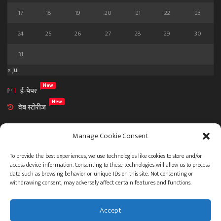
17
18
19
20
21
22
23
24
25
26
27
28
29
30
31
« Jul
New
ई-पेपर
New
वेब स्टोरीज
Manage Cookie Consent
To provide the best experiences, we use technologies like cookies to store and/or
access device information. Consenting to these technologies will allow us to process
आमच्या विषयी
data such as browsing behavior or unique IDs on this site. Not consenting or
संपर्क
withdrawing consent, may adversely affect certain features and functions.
Accept