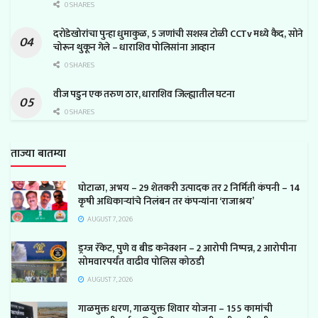
0 SHARES
दरोडेखोरांचा पुन्हा धुमाकुळ, 5 जणांची सशस्त्र टोळी CCTv मध्ये कैद, सोने
चोरून थुकून गेले – धाराशिव पोलिसांना आव्हान
0 SHARES
वीज पडुन एक तरुण ठार, धाराशिव जिल्ह्यातील घटना
0 SHARES
ताज्या बातम्या
घोटाळा, अभय – 29 शेतकरी उत्पादक तर 2 निर्मिती कंपनी – 14
कृषी अधिकाऱ्यांचे निलंबन तर कंपन्यांना ‘राजाश्रय’
AUGUST 7, 2026
ड्रग्ज रॅकेट, पुणे व बीड कनेक्शन – 2 आरोपी निष्पन्न, 2 आरोपीना
सोमवारपर्यंत वाढीव पोलिस कोठडी
AUGUST 7, 2026
गाळमुक्त धरण, गाळयुक्त शिवार योजना – 155 कामांची