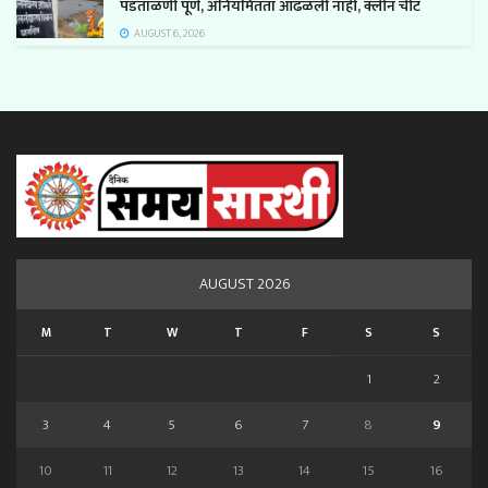
पडताळणी पूर्ण, अनियमितता आढळली नाही, क्लीन चीट
AUGUST 6, 2026
AUGUST 2026
M
T
W
T
F
S
S
1
2
3
4
5
6
7
8
9
10
11
12
13
14
15
16