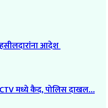
े तहसीलदारांना आदेश
क CCTV मध्ये कैद, पोलिस दाखल…