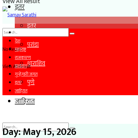
View All Result
इतर
इतर
ताज्या बातम्या
देश
परांडा
No Result
महाराष्ट्र
राजकारण
धाराशिव
प्रशासन
View All Result
गुन्हेगारी जगत
पुणे
इतर
जाहिरात
जाहिरात
Day:
May 15, 2026