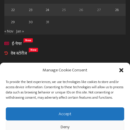
22
23
24
25
26
27
28
29
30
31
« Nov
Jan »
New
ई-पेपर
New
वेब स्टोरीज
Manage Cookie Consent
To provide the best experiences, we use technologies like cookies to store and/or
access device information. Consenting to these technologies will allow us to process
आमच्या विषयी
data such as browsing behavior or unique IDs on this site. Not consenting or
संपर्क
withdrawing consent, may adversely affect certain features and functions.
Accept
ताज्या बातम्या
देश
महाराष्ट्र
राजकारण
प्रशासन
Deny
गुन्हेगारी जगत
इतर
जाहिरात