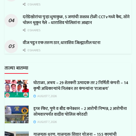
0 SHARES
दरोडेखोरांचा पुन्हा धुमाकुळ, 5 जणांची सशस्त्र टोळी CCTv मध्ये कैद, सोने
चोरून थुकून गेले – धाराशिव पोलिसांना आव्हान
0 SHARES
वीज पडुन एक तरुण ठार, धाराशिव जिल्ह्यातील घटना
0 SHARES
ताज्या बातम्या
घोटाळा, अभय – 29 शेतकरी उत्पादक तर 2 निर्मिती कंपनी – 14
कृषी अधिकाऱ्यांचे निलंबन तर कंपन्यांना ‘राजाश्रय’
AUGUST 7, 2026
ड्रग्ज रॅकेट, पुणे व बीड कनेक्शन – 2 आरोपी निष्पन्न, 2 आरोपीना
सोमवारपर्यंत वाढीव पोलिस कोठडी
AUGUST 7, 2026
गाळमुक्त धरण, गाळयुक्त शिवार योजना – 155 कामांची