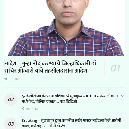
आदेश – गुन्हा नोंद करण्याचे जिल्हाधिकारी डॉ
सचिन ओम्बासे यांचे तहसीलदारांना आदेश
0 SHARES
दरोडेखोरांच्या गँगचा धाराशिवमध्ये धुमाकुळ – 8 ते 10 सशस्त्र लोक CCTV
मध्ये कैद, पोलिस दाखल… पहा व्हिडिओ
0 SHARES
Breaking – तुळजापूर ड्रग्ज तस्करीत अखेर मास्टर माईंडला केले आरोपी –
गंगणे, कणेसह 12 आरोपी वॉन्टेड