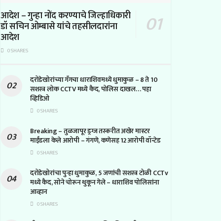
आदेश – गुन्हा नोंद करण्याचे जिल्हाधिकारी
डॉ सचिन ओम्बासे यांचे तहसीलदारांना
आदेश
0 SHARES
दरोडेखोरांच्या गँगचा धाराशिवमध्ये धुमाकुळ – 8 ते 10
सशस्त्र लोक CCTV मध्ये कैद, पोलिस दाखल… पहा
व्हिडिओ
0 SHARES
Breaking – तुळजापूर ड्रग्ज तस्करीत अखेर मास्टर
माईंडला केले आरोपी – गंगणे, कणेसह 12 आरोपी वॉन्टेड
0 SHARES
दरोडेखोरांचा पुन्हा धुमाकुळ, 5 जणांची सशस्त्र टोळी CCTv
मध्ये कैद, सोने चोरून थुकून गेले – धाराशिव पोलिसांना
आव्हान
0 SHARES