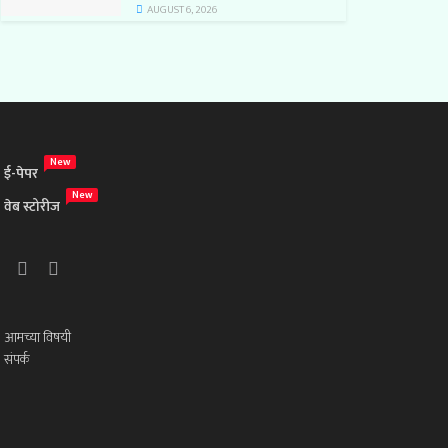
AUGUST 6, 2026
New
ई-पेपर
New
वेब स्टोरीज
आमच्या विषयी
संपर्क