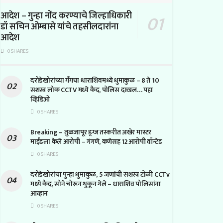
आदेश – गुन्हा नोंद करण्याचे जिल्हाधिकारी
डॉ सचिन ओम्बासे यांचे तहसीलदारांना
आदेश
0 SHARES
दरोडेखोरांच्या गँगचा धाराशिवमध्ये धुमाकुळ – 8 ते 10
सशस्त्र लोक CCTV मध्ये कैद, पोलिस दाखल… पहा
व्हिडिओ
0 SHARES
Breaking – तुळजापूर ड्रग्ज तस्करीत अखेर मास्टर
माईंडला केले आरोपी – गंगणे, कणेसह 12 आरोपी वॉन्टेड
0 SHARES
दरोडेखोरांचा पुन्हा धुमाकुळ, 5 जणांची सशस्त्र टोळी CCTv
मध्ये कैद, सोने चोरून थुकून गेले – धाराशिव पोलिसांना
आव्हान
0 SHARES