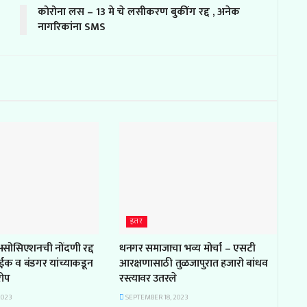
कोरोना लस – 13 मे चे लसीकरण बुकींग रद्द , अनेक
नागरिकांना SMS
इतर
 असोसिएशनची नोंदणी रद्द
धनगर समाजाचा भव्य मोर्चा – एसटी
ाईक व बंडगर यांच्याकडून
आरक्षणासाठी तुळजापुरात हजारो बांधव
रोप
रस्त्यावर उतरले
2023
SEPTEMBER 18, 2023