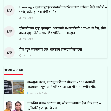
Breaking – तुळजापूर ड्रग्ज तस्करीत अखेर मास्टर माईंडला केले आरोपी –
गंगणे, कणेसह 12 आरोपी वॉन्टेड
0 SHARES
दरोडेखोरांचा पुन्हा धुमाकुळ, 5 जणांची सशस्त्र टोळी CCTv मध्ये कैद, सोने
चोरून थुकून गेले – धाराशिव पोलिसांना आव्हान
0 SHARES
वीज पडुन एक तरुण ठार, धाराशिव जिल्ह्यातील घटना
0 SHARES
ताज्या बातम्या
गाळमुक्त धरण, गाळयुक्त शिवार योजना – 155 कामांची
पडताळणी पूर्ण, अनियमितता आढळली नाही, क्लीन चीट
AUGUST 6, 2026
राजकीय प्रवास आठवा, पक्ष सोडावा लागला हेच मोठ उत्तर –
सुजितसिंह ठाकुरांचे प्रश्न