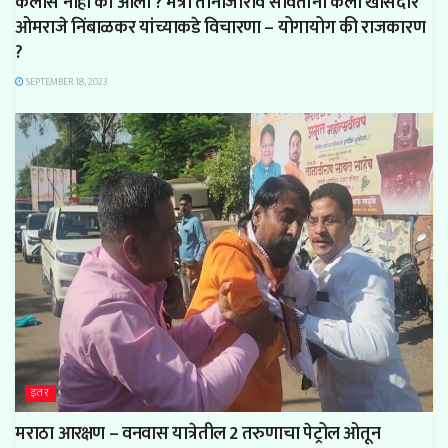
कैलास नाही का आला ? मंत्री तानाजीराव सावंतांनी केली खासदार
ओमराजे निंबाळकर यांच्याकडे विचारणा – योगायोग की राजकारण
?
SEPTEMBER 18, 2023
इतर
मराठा आरक्षण – वनवास यात्रेतील 2 तरुणाचा पेट्रोल ओतून