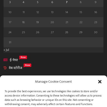
3
4
5
6
7
8
9
10
11
12
13
14
15
16
17
18
19
20
21
22
23
24
25
26
27
28
29
30
31
« Jul
New
ई-पेपर
New
वेब स्टोरीज
Manage Cookie Consent
To provide the best experiences, we use technologies like cookies to store and/or
access device information. Consenting to these technologies will allow us to process
आमच्या विषयी
data such as browsing behavior or unique IDs on this site. Not consenting or
संपर्क
withdrawing consent, may adversely affect certain features and functions.