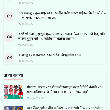
0 SHARES
Breaking – तुळजापूर ड्रग्ज तस्करीत अखेर मास्टर माईंडला केले आरोपी –
गंगणे, कणेसह 12 आरोपी वॉन्टेड
0 SHARES
दरोडेखोरांचा पुन्हा धुमाकुळ, 5 जणांची सशस्त्र टोळी CCTv मध्ये कैद, सोने
चोरून थुकून गेले – धाराशिव पोलिसांना आव्हान
0 SHARES
वीज पडुन एक तरुण ठार, धाराशिव जिल्ह्यातील घटना
0 SHARES
ताज्या बातम्या
घोटाळा, अभय – 29 शेतकरी उत्पादक तर 2 निर्मिती कंपनी – 14
कृषी अधिकाऱ्यांचे निलंबन तर कंपन्यांना ‘राजाश्रय’
AUGUST 7, 2026
ड्रग्ज रॅकेट, पुणे व बीड कनेक्शन – 2 आरोपी निष्पन्न, 2 आरोपीना