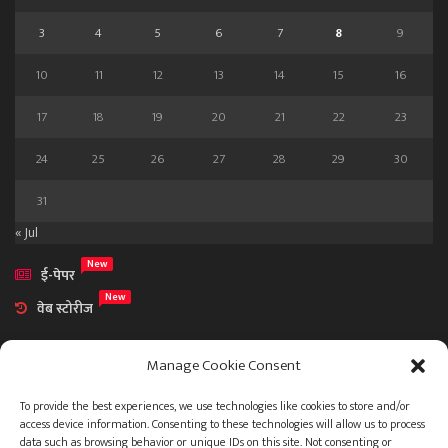
3
4
5
6
7
8
9
10
11
12
13
14
15
16
17
18
19
20
21
22
23
24
25
26
27
28
29
30
31
« Jul
New
ई-पेपर
New
वेब स्टोरीज
Manage Cookie Consent
To provide the best experiences, we use technologies like cookies to store and/or
access device information. Consenting to these technologies will allow us to process
आमच्या विषयी
data such as browsing behavior or unique IDs on this site. Not consenting or