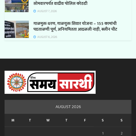
सोमवारपर्यंत वाढीव पोलिस कोठडी
AUGUST 7, 2026
गाळमुक्त धरण, गाळयुक्त शिवार योजना – 155 कामांची
पडताळणी पूर्ण, अनियमितता आढळली नाही, क्लीन चीट
AUGUST 6, 2026
AUGUST 2026
M
T
W
T
F
S
S
1
2