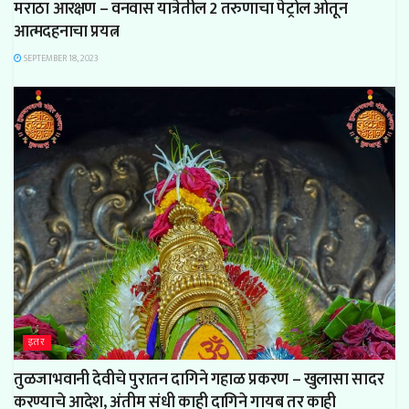
मराठा आरक्षण – वनवास यात्रेतील 2 तरुणाचा पेट्रोल ओतून
आत्मदहनाचा प्रयत्न
SEPTEMBER 18, 2023
इतर
तुळजाभवानी देवीचे पुरातन दागिने गहाळ प्रकरण – खुलासा सादर
करण्याचे आदेश, अंतीम संधी काही दागिने गायब तर काही