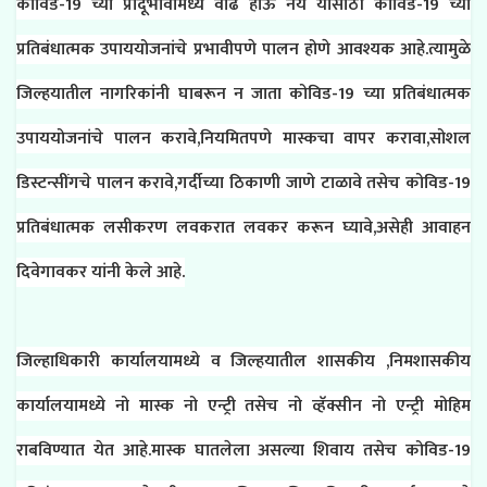
कोविड-19 च्या प्रादूर्भावामध्ये वाढ होऊ नये यासाठी कोविड-19 च्या
प्रतिबंधात्मक उपाययोजनांचे प्रभावीपणे पालन होणे आवश्यक आहे.त्यामुळे
जिल्हयातील नागरिकांनी घाबरून न जाता कोविड-19 च्या प्रतिबंधात्मक
उपाययोजनांचे पालन करावे,नियमितपणे मास्कचा वापर करावा,सोशल
डिस्टन्सींगचे पालन करावे,गर्दीच्या ठिकाणी जाणे टाळावे तसेच कोविड-19
प्रतिबंधात्मक लसीकरण लवकरात लवकर करून घ्यावे,असेही आवाहन
दिवेगावकर यांनी केले आहे.
जिल्हाधिकारी कार्यालयामध्ये व जिल्हयातील शासकीय ,निमशासकीय
कार्यालयामध्ये नो मास्क नो एन्ट्री तसेच नो व्हॅक्सीन नो एन्ट्री मोहिम
राबविण्यात येत आहे.मास्क घातलेला असल्या शिवाय तसेच कोविड-19