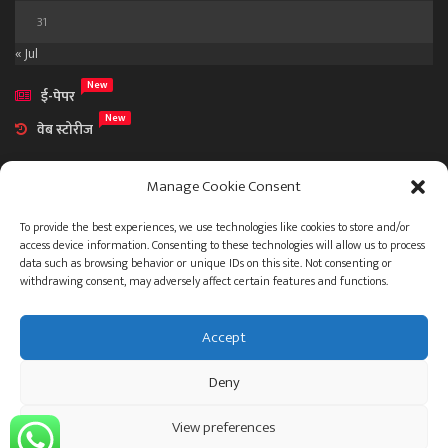
31
« Jul
New
ई-पेपर
New
वेब स्टोरीज
Manage Cookie Consent
To provide the best experiences, we use technologies like cookies to store and/or
access device information. Consenting to these technologies will allow us to process
आमच्या विषयी
data such as browsing behavior or unique IDs on this site. Not consenting or
संपर्क
withdrawing consent, may adversely affect certain features and functions.
Accept
ताज्या बातम्या
देश
महाराष्ट्र
राजकारण
प्रशासन
Deny
गुन्हेगारी जगत
इतर
जाहिरात
View preferences
© 2023 .