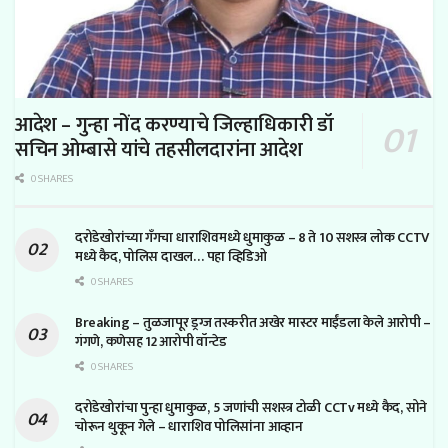
आदेश – गुन्हा नोंद करण्याचे जिल्हाधिकारी डॉ
सचिन ओम्बासे यांचे तहसीलदारांना आदेश
0 SHARES
दरोडेखोरांच्या गँगचा धाराशिवमध्ये धुमाकुळ – 8 ते 10 सशस्त्र लोक CCTV
मध्ये कैद, पोलिस दाखल… पहा व्हिडिओ
0 SHARES
Breaking – तुळजापूर ड्रग्ज तस्करीत अखेर मास्टर माईंडला केले आरोपी –
गंगणे, कणेसह 12 आरोपी वॉन्टेड
0 SHARES
दरोडेखोरांचा पुन्हा धुमाकुळ, 5 जणांची सशस्त्र टोळी CCTv मध्ये कैद, सोने
चोरून थुकून गेले – धाराशिव पोलिसांना आव्हान