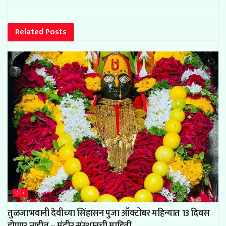
Related
Posts
इतर
तुळजाभवानी देवीच्या सिंहासन पुजा ऑक्टोबर महिन्यात 13 दिवस
होणार नाहीत – मंदीर संस्थानची माहिती