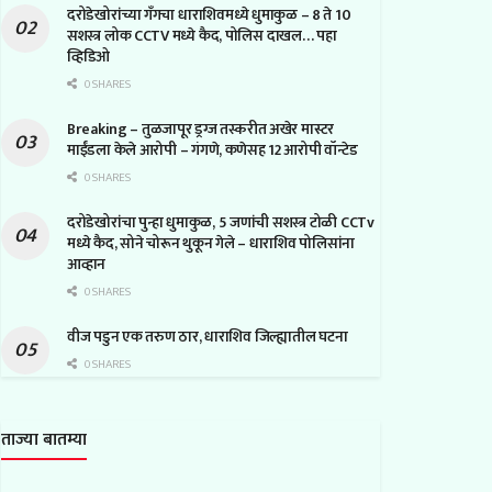
दरोडेखोरांच्या गँगचा धाराशिवमध्ये धुमाकुळ – 8 ते 10
सशस्त्र लोक CCTV मध्ये कैद, पोलिस दाखल… पहा
व्हिडिओ
0 SHARES
Breaking – तुळजापूर ड्रग्ज तस्करीत अखेर मास्टर
माईंडला केले आरोपी – गंगणे, कणेसह 12 आरोपी वॉन्टेड
0 SHARES
दरोडेखोरांचा पुन्हा धुमाकुळ, 5 जणांची सशस्त्र टोळी CCTv
मध्ये कैद, सोने चोरून थुकून गेले – धाराशिव पोलिसांना
आव्हान
0 SHARES
वीज पडुन एक तरुण ठार, धाराशिव जिल्ह्यातील घटना
0 SHARES
ताज्या बातम्या