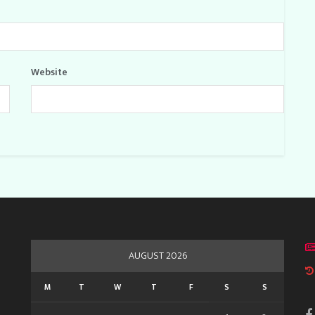
Website
AUGUST 2026
M
T
W
T
F
S
S