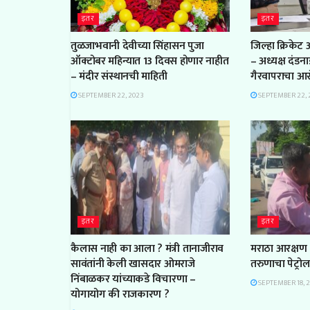
इतर
इतर
तुळजाभवानी देवीच्या सिंहासन पुजा
जिल्हा क्रिकेट
ऑक्टोबर महिन्यात 13 दिवस होणार नाहीत
– अध्यक्ष दंडन
– मंदीर संस्थानची माहिती
गैरवापराचा आ
SEPTEMBER 22, 2023
SEPTEMBER 22, 
इतर
इतर
कैलास नाही का आला ? मंत्री तानाजीराव
मराठा आरक्षण 
सावंतांनी केली खासदार ओमराजे
तरुणाचा पेट्रो
निंबाळकर यांच्याकडे विचारणा –
SEPTEMBER 18, 
योगायोग की राजकारण ?