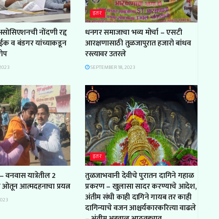
इतर
 असोसिएशनची नोंदणी रद्द
धनगर समाजाचा भव्य मोर्चा – एसटी
ाईक व बंडगर यांच्याकडून
आरक्षणासाठी तुळजापुरात हजारो बांधव
रोप
रस्त्यावर उतरले
2023
SEPTEMBER 18, 2023
इतर
– वनवास यात्रेतील 2
तुळजाभवानी देवीचे पुरातन दागिने गहाळ
ल ओतून आत्मदहनाचा प्रयत्न
प्रकरण – खुलासा सादर करण्याचे आदेश,
अंतीम संधी काही दागिने गायब तर काही
2023
दागिन्याचे वजन आश्चर्यकारकरित्या वाढले
– अंतीम अहवाल आठवड्यात