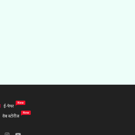
New
ई-पेपर
New
वेब स्टोरीज