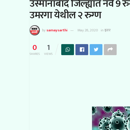
उस्मानाबाद जिल्ह्यात नवे 9 
उमरगा येथील २ रुग्ण
by
samaysarthi
May 28, 2020
in
इतर
0
1
SHARES
VIEWS