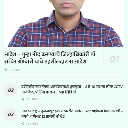
आदेश – गुन्हा नोंद करण्याचे जिल्हाधिकारी डॉ
सचिन ओम्बासे यांचे तहसीलदारांना आदेश
0 SHARES
दरोडेखोरांच्या गँगचा धाराशिवमध्ये धुमाकुळ – 8 ते 10 सशस्त्र लोक CCTV
मध्ये कैद, पोलिस दाखल… पहा व्हिडिओ
0 SHARES
Breaking – तुळजापूर ड्रग्ज तस्करीत अखेर मास्टर माईंडला केले आरोपी –
गंगणे, कणेसह 12 आरोपी वॉन्टेड
0 SHARES