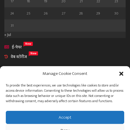
17
18
19
20
21
22
23
24
25
26
27
28
29
30
31
« Jul
New
ई-पेपर
New
वेब स्टोरीज
Manage Cookie Consent
To provide the best experiences, we use technologies like cookies to store and/or
access device information. Consenting to these technologies will allow us to process
आमच्या विषयी
data such as browsing behavior or unique IDs on this site. Not consenting or
संपर्क
withdrawing consent, may adversely affect certain features and functions.
Accept
ताज्या बातम्या
देश
महाराष्ट्र
राजकारण
प्रशासन