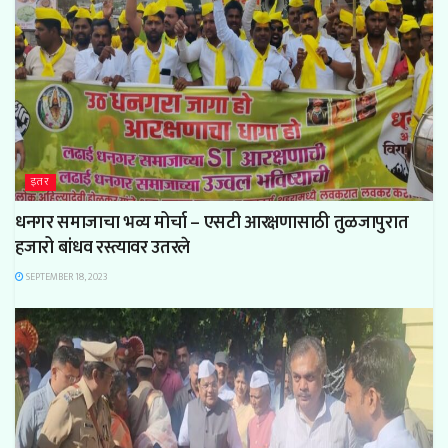
इतर
धनगर समाजाचा भव्य मोर्चा – एसटी आरक्षणासाठी तुळजापुरात
हजारो बांधव रस्त्यावर उतरले
SEPTEMBER 18, 2023