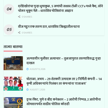
दरोडेखोरांचा पुन्हा धुमाकुळ, 5 जणांची सशस्त्र टोळी CCTv मध्ये कैद, सोने
चोरून थुकून गेले – धाराशिव पोलिसांना आव्हान
0 SHARES
वीज पडुन एक तरुण ठार, धाराशिव जिल्ह्यातील घटना
0 SHARES
ताज्या बातम्या
अल्पवयीन मुलीवर अत्याचार – तुळजापुरात तरुणाविरुद्ध गुन्हा
दाखल
AUGUST 9, 2026
घोटाळा, अभय – 29 शेतकरी उत्पादक तर 2 निर्मिती कंपनी – 14
कृषी अधिकाऱ्यांचे निलंबन तर कंपन्यांना ‘राजाश्रय’
AUGUST 7, 2026
ड्रग्ज रॅकेट, पुणे व बीड कनेक्शन – 2 आरोपी निष्पन्न, 2 आरोपीना
सोमवारपर्यंत वाढीव पोलिस कोठडी