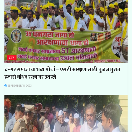
इतर
धनगर समाजाचा भव्य मोर्चा – एसटी आरक्षणासाठी तुळजापुरात
हजारो बांधव रस्त्यावर उतरले
SEPTEMBER 18, 2023