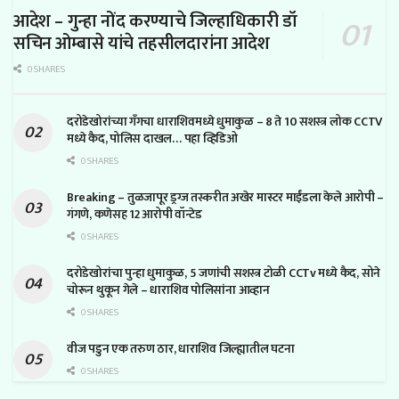
आदेश – गुन्हा नोंद करण्याचे जिल्हाधिकारी डॉ
सचिन ओम्बासे यांचे तहसीलदारांना आदेश
0 SHARES
दरोडेखोरांच्या गँगचा धाराशिवमध्ये धुमाकुळ – 8 ते 10 सशस्त्र लोक CCTV
मध्ये कैद, पोलिस दाखल… पहा व्हिडिओ
0 SHARES
Breaking – तुळजापूर ड्रग्ज तस्करीत अखेर मास्टर माईंडला केले आरोपी –
गंगणे, कणेसह 12 आरोपी वॉन्टेड
0 SHARES
दरोडेखोरांचा पुन्हा धुमाकुळ, 5 जणांची सशस्त्र टोळी CCTv मध्ये कैद, सोने
चोरून थुकून गेले – धाराशिव पोलिसांना आव्हान
0 SHARES
वीज पडुन एक तरुण ठार, धाराशिव जिल्ह्यातील घटना
0 SHARES