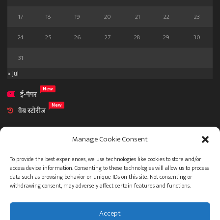
17
18
19
20
21
22
23
24
25
26
27
28
29
30
31
« Jul
New
ई-पेपर
New
वेब स्टोरीज
Manage Cookie Consent
To provide the best experiences, we use technologies like cookies to store and/or
access device information. Consenting to these technologies will allow us to process
आमच्या विषयी
data such as browsing behavior or unique IDs on this site. Not consenting or
संपर्क
withdrawing consent, may adversely affect certain features and functions.
Accept