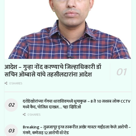
आदेश – गुन्हा नोंद करण्याचे जिल्हाधिकारी डॉ
सचिन ओम्बासे यांचे तहसीलदारांना आदेश
0 SHARES
दरोडेखोरांच्या गँगचा धाराशिवमध्ये धुमाकुळ – 8 ते 10 सशस्त्र लोक CCTV
मध्ये कैद, पोलिस दाखल… पहा व्हिडिओ
0 SHARES
Breaking – तुळजापूर ड्रग्ज तस्करीत अखेर मास्टर माईंडला केले आरोपी –
गंगणे, कणेसह 12 आरोपी वॉन्टेड