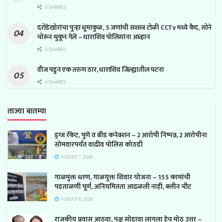
0 SHARES
दरोडेखोरांचा पुन्हा धुमाकुळ, 5 जणांची सशस्त्र टोळी CCTv मध्ये कैद, सोने
चोरून थुकून गेले – धाराशिव पोलिसांना आव्हान
0 SHARES
वीज पडुन एक तरुण ठार, धाराशिव जिल्ह्यातील घटना
0 SHARES
ताज्या बातम्या
ड्रग्ज रॅकेट, पुणे व बीड कनेक्शन – 2 आरोपी निष्पन्न, 2 आरोपीना
सोमवारपर्यंत वाढीव पोलिस कोठडी
AUGUST 7, 2026
गाळमुक्त धरण, गाळयुक्त शिवार योजना – 155 कामांची
पडताळणी पूर्ण, अनियमितता आढळली नाही, क्लीन चीट
AUGUST 6, 2026
राजकीय प्रवास आठवा, पक्ष सोडावा लागला हेच मोठ उत्तर –