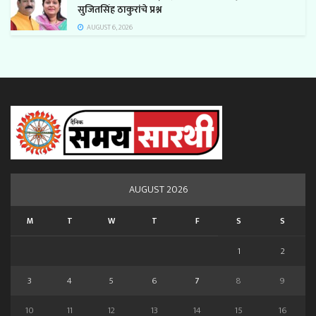
सुजितसिंह ठाकुरांचे प्रश्न
AUGUST 6, 2026
AUGUST 2026
M
T
W
T
F
S
S
1
2
3
4
5
6
7
8
9
10
11
12
13
14
15
16