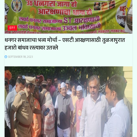
इतर
धनगर समाजाचा भव्य मोर्चा – एसटी आरक्षणासाठी तुळजापुरात
हजारो बांधव रस्त्यावर उतरले
SEPTEMBER 18, 2023