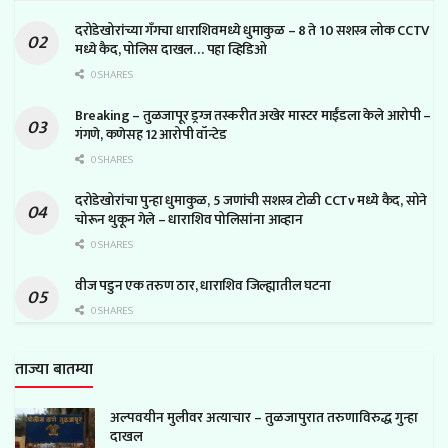
दरोडेखोरांच्या गँगचा धाराशिवमध्ये धुमाकुळ – 8 ते 10 सशस्त्र लोक CCTV
मध्ये कैद, पोलिस दाखल… पहा व्हिडिओ
0 SHARES
Breaking – तुळजापूर ड्रग्ज तस्करीत अखेर मास्टर माईंडला केले आरोपी –
गंगणे, कणेसह 12 आरोपी वॉन्टेड
0 SHARES
दरोडेखोरांचा पुन्हा धुमाकुळ, 5 जणांची सशस्त्र टोळी CCTv मध्ये कैद, सोने
चोरून थुकून गेले – धाराशिव पोलिसांना आव्हान
0 SHARES
वीज पडुन एक तरुण ठार, धाराशिव जिल्ह्यातील घटना
0 SHARES
ताज्या बातम्या
अल्पवयीन मुलीवर अत्याचार – तुळजापुरात तरुणाविरुद्ध गुन्हा
दाखल