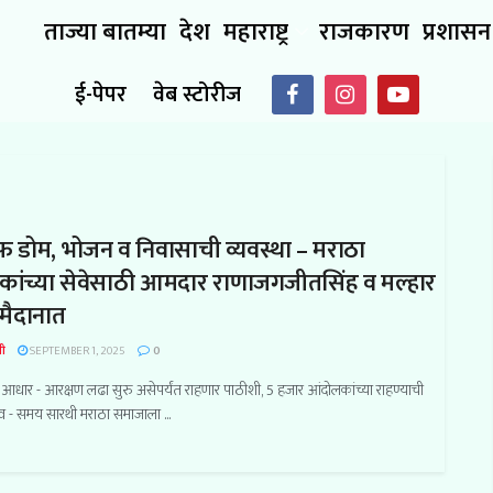
ताज्या बातम्या
देश
महाराष्ट्र
राजकारण
प्रशासन
ई-पेपर
वेब स्टोरीज
रूफ डोम, भोजन व निवासाची व्यवस्था – मराठा
ांच्या सेवेसाठी आमदार राणाजगजीतसिंह व मल्हार
मैदानात
ी
SEPTEMBER 1, 2025
0
आधार - आरक्षण लढा सुरु असेपर्यंत राहणार पाठीशी, 5 हजार आंदोलकांच्या राहण्याची
व - समय सारथी मराठा समाजाला ...