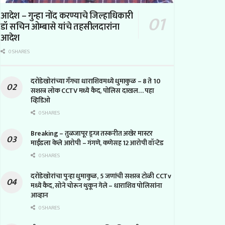
आदेश – गुन्हा नोंद करण्याचे जिल्हाधिकारी
डॉ सचिन ओम्बासे यांचे तहसीलदारांना
आदेश
0 SHARES
दरोडेखोरांच्या गँगचा धाराशिवमध्ये धुमाकुळ – 8 ते 10
सशस्त्र लोक CCTV मध्ये कैद, पोलिस दाखल… पहा
व्हिडिओ
0 SHARES
Breaking – तुळजापूर ड्रग्ज तस्करीत अखेर मास्टर
माईंडला केले आरोपी – गंगणे, कणेसह 12 आरोपी वॉन्टेड
0 SHARES
दरोडेखोरांचा पुन्हा धुमाकुळ, 5 जणांची सशस्त्र टोळी CCTv
मध्ये कैद, सोने चोरून थुकून गेले – धाराशिव पोलिसांना
आव्हान
0 SHARES