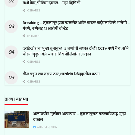
मध्ये कैद, पोलिस दाखल… पहा व्हिडिओ
0 SHARES
Breaking – तुळजापूर ड्रग्ज तस्करीत अखेर मास्टर माईंडला केले आरोपी –
गंगणे, कणेसह 12 आरोपी वॉन्टेड
0 SHARES
दरोडेखोरांचा पुन्हा धुमाकुळ, 5 जणांची सशस्त्र टोळी CCTv मध्ये कैद, सोने
चोरून थुकून गेले – धाराशिव पोलिसांना आव्हान
0 SHARES
वीज पडुन एक तरुण ठार, धाराशिव जिल्ह्यातील घटना
0 SHARES
ताज्या बातम्या
अल्पवयीन मुलीवर अत्याचार – तुळजापुरात तरुणाविरुद्ध गुन्हा
दाखल
AUGUST 9, 2026