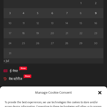
1
2
3
4
5
6
7
8
9
10
11
12
13
14
15
16
17
18
19
20
21
22
23
24
25
26
27
28
29
30
31
« Jul
New
ई-पेपर
New
वेब स्टोरीज
Manage Cookie Consent
To provide the best experiences, we use technologies like cookies to store and/or
access device information. Consenting to these technologies will allow us to process