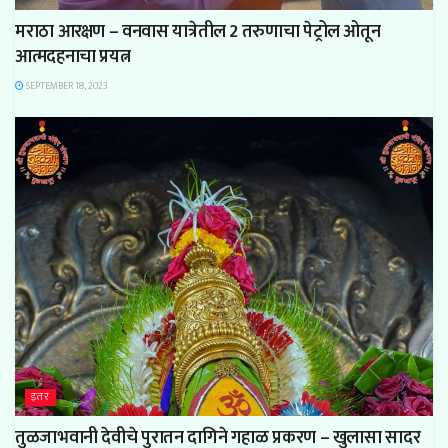
मराठा आरक्षण – वनवास यात्रेतील 2 तरुणाचा पेट्रोल ओतून
आत्मदहनाचा प्रयत्न
SEPTEMBER 18, 2023
इतर
तुळजाभवानी देवीचे पुरातन दागिने गहाळ प्रकरण – खुलासा सादर