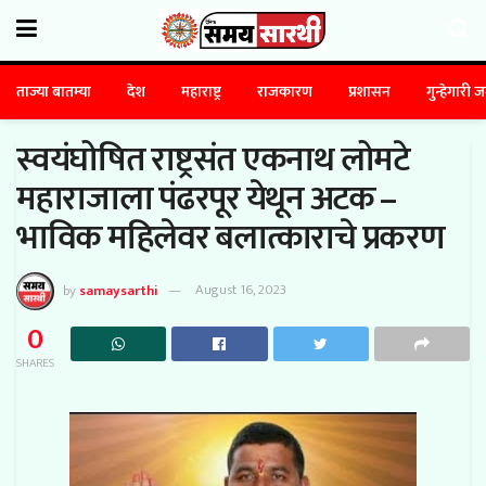
ताज्या बातम्या
देश
महाराष्ट्र
राजकारण
प्रशासन
गुन्हेगारी 
स्वयंघोषित राष्ट्रसंत एकनाथ लोमटे
महाराजाला पंढरपूर येथून अटक –
भाविक महिलेवर बलात्काराचे प्रकरण
by
samaysarthi
August 16, 2023
0
SHARES