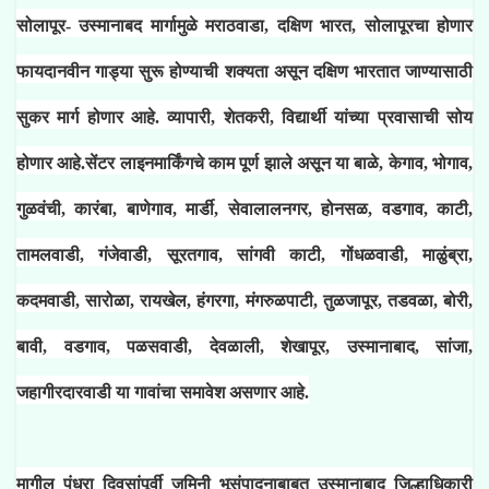
सोलापूर- उस्मानाबद मार्गामुळे मराठवाडा, दक्षिण भारत, सोलापूरचा होणार
फायदानवीन गाड्या सुरू होण्याची शक्‍यता असून दक्षिण भारतात जाण्यासाठी
सुकर मार्ग होणार आहे. व्यापारी, शेतकरी, विद्यार्थी यांच्या प्रवासाची सोय
होणार आहे.सेंटर लाइनमार्किंगचे काम पूर्ण झाले असून या बाळे, केगाव, भोगाव,
गुळवंची, कारंबा, बाणेगाव, मार्डी, सेवालालनगर, होनसळ, वडगाव, काटी,
तामलवाडी, गंजेवाडी, सूरतगाव, सांगवी काटी, गोंधळवाडी, माळुंब्रा,
कदमवाडी, सारोळा, रायखेल, हंगरगा, मंगरुळपाटी, तुळजापूर, तडवळा, बोरी,
बावी, वडगाव, पळसवाडी, देवळाली, शेखापूर, उस्मानाबाद, सांजा,
जहागीरदारवाडी या गावांचा समावेश असणार आहे.
मागील पंधरा दिवसांपूर्वी जमिनी भूसंपादनाबाबत उस्मानाबाद जिल्हाधिकारी