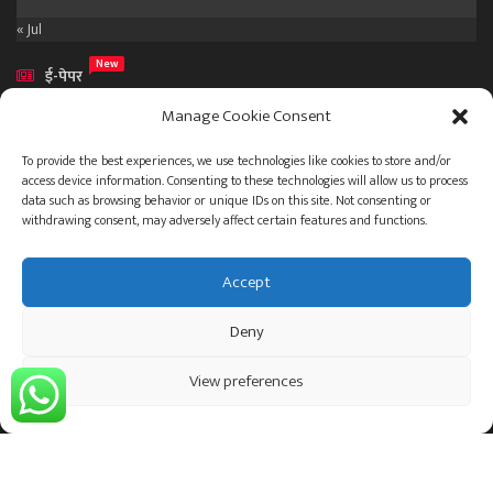
« Jul
New
ई-पेपर
New
वेब स्टोरीज
Manage Cookie Consent
To provide the best experiences, we use technologies like cookies to store and/or
access device information. Consenting to these technologies will allow us to process
data such as browsing behavior or unique IDs on this site. Not consenting or
withdrawing consent, may adversely affect certain features and functions.
आमच्या विषयी
Accept
संपर्क
Deny
ताज्या बातम्या
देश
महाराष्ट्र
राजकारण
प्रशासन
View preferences
गुन्हेगारी जगत
इतर
जाहिरात
© 2023 .