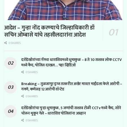
आदेश – गुन्हा नोंद करण्याचे जिल्हाधिकारी डॉ
सचिन ओम्बासे यांचे तहसीलदारांना आदेश
0 SHARES
दरोडेखोरांच्या गँगचा धाराशिवमध्ये धुमाकुळ – 8 ते 10 सशस्त्र लोक CCTV
मध्ये कैद, पोलिस दाखल… पहा व्हिडिओ
0 SHARES
Breaking – तुळजापूर ड्रग्ज तस्करीत अखेर मास्टर माईंडला केले आरोपी –
गंगणे, कणेसह 12 आरोपी वॉन्टेड
0 SHARES
दरोडेखोरांचा पुन्हा धुमाकुळ, 5 जणांची सशस्त्र टोळी CCTv मध्ये कैद, सोने
चोरून थुकून गेले – धाराशिव पोलिसांना आव्हान
0 SHARES