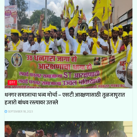
इतर
धनगर समाजाचा भव्य मोर्चा – एसटी आरक्षणासाठी तुळजापुरात
हजारो बांधव रस्त्यावर उतरले
SEPTEMBER 18, 2023